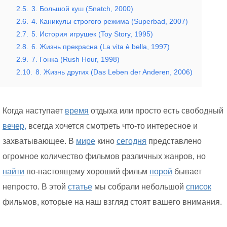
2.5.
3. Большой куш (Snatch, 2000)
2.6.
4. Каникулы строгого режима (Superbad, 2007)
2.7.
5. История игрушек (Toy Story, 1995)
2.8.
6. Жизнь прекрасна (La vita è bella, 1997)
2.9.
7. Гонка (Rush Hour, 1998)
2.10.
8. Жизнь других (Das Leben der Anderen, 2006)
Когда наступает
время
отдыха или просто есть свободный
вечер,
всегда хочется смотреть что-то интересное и
захватывающее. В
мире
кино
сегодня
представлено
огромное количество фильмов различных жанров, но
найти
по-настоящему хороший фильм
порой
бывает
непросто. В этой
статье
мы собрали небольшой
список
фильмов, которые на наш взгляд стоят вашего внимания.