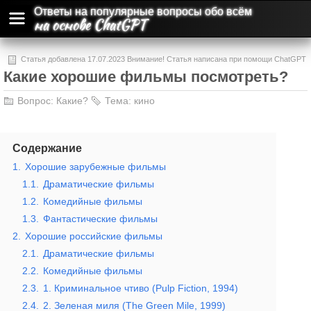
Ответы на популярные вопросы обо всём
на основе ChatGPT
Статья добавлена 17.07.2023 Внимание! Статья написана при помощи ChatGPT
Какие хорошие фильмы посмотреть?
и может содержать ошибки и неточности.
Вопрос:
Какие?
Тема:
кино
Содержание
1.
Хорошие зарубежные фильмы
1.1.
Драматические фильмы
1.2.
Комедийные фильмы
1.3.
Фантастические фильмы
2.
Хорошие российские фильмы
2.1.
Драматические фильмы
2.2.
Комедийные фильмы
2.3.
1. Криминальное чтиво (Pulp Fiction, 1994)
2.4.
2. Зеленая миля (The Green Mile, 1999)