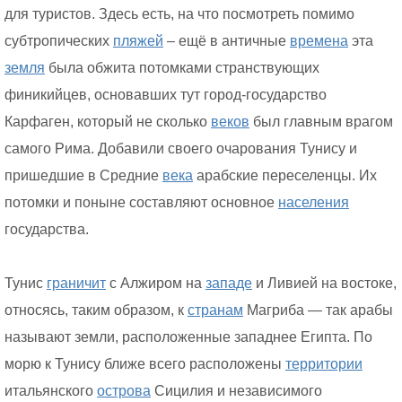
для туристов. Здесь есть, на что посмотреть помимо
субтропических
пляжей
– ещё в античные
времена
эта
земля
была обжита потомками странствующих
финикийцев, основавших тут город-государство
Карфаген, который не сколько
веков
был главным врагом
самого Рима. Добавили своего очарования Тунису и
пришедшие в Средние
века
арабские переселенцы. Их
потомки и поныне составляют основное
населения
государства.
Тунис
граничит
с Алжиром на
западе
и Ливией на востоке,
относясь, таким образом, к
странам
Магриба — так арабы
называют земли, расположенные западнее Египта. По
морю к Тунису ближе всего расположены
территории
итальянского
острова
Сицилия и независимого