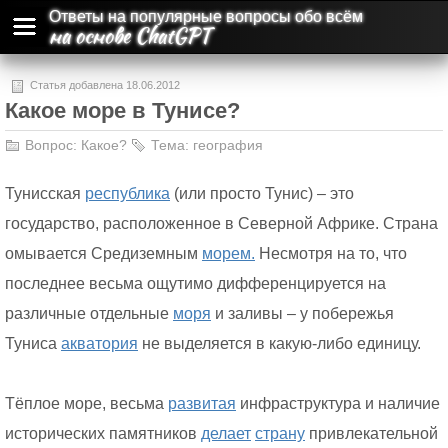
Ответы на популярные вопросы обо всём
на основе ChatGPT
Статья добавлена 18.06.2012
Какое море в Тунисе?
Вопрос:
Какое?
Тема:
география
Тунисская
республика
(или просто Тунис) – это
государство, расположенное в Северной Африке. Страна
омывается Средиземным
морем.
Несмотря на то, что
последнее весьма ощутимо дифференцируется на
различные отдельные
моря
и заливы – у побережья
Туниса
акватория
не выделяется в какую-либо единицу.
Тёплое море, весьма
развитая
инфраструктура и наличие
исторических памятников
делает
страну
привлекательной