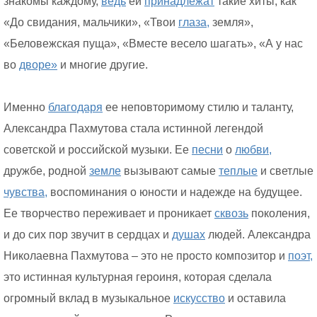
знакомы каждому,
ведь
ей
принадлежат
такие хиты, как
«До свидания, мальчики», «Твои
глаза,
земля»,
«Беловежская пуща», «Вместе весело шагать», «А у нас
во
дворе»
и многие другие.
Именно
благодаря
ее неповторимому стилю и таланту,
Александра Пахмутова стала истинной легендой
советской и российской музыки. Ее
песни
о
любви,
дружбе, родной
земле
вызывают самые
теплые
и светлые
чувства,
воспоминания о юности и надежде на будущее.
Ее творчество переживает и проникает
сквозь
поколения,
и до сих пор звучит в сердцах и
душах
людей. Александра
Николаевна Пахмутова – это не просто композитор и
поэт,
это истинная культурная героиня, которая сделала
огромный вклад в музыкальное
искусство
и оставила