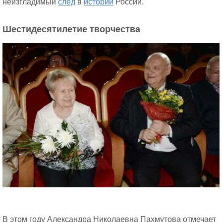
неизгладимый
след
в
истории
России.
Шестидесятилетие творчества
В этом году Александра Николаевна Пахмутова отмечает