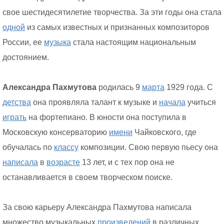
свое шестидесятилетие творчества. За эти годы она стала
одной
из самых известных и признанных композиторов
России, ее
музыка
стала настоящим национальным
достоянием.
Александра Пахмутова
родилась 9
марта
1929 года. С
детства
она проявляла талант к музыке и
начала
учиться
играть
на фортепиано. В юности она поступила в
Московскую консерваторию
имени
Чайковского, где
обучалась по
классу
композиции. Свою первую пьесу она
написала
в
возрасте
13 лет, и с тех пор она не
останавливается в своем творческом поиске.
За свою карьеру Александра Пахмутова написала
множество музыкальных
произведений
в различных