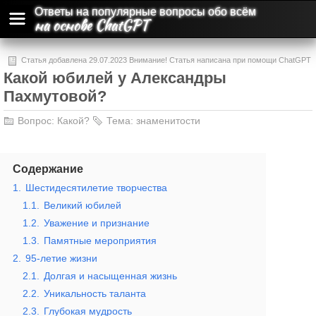
Ответы на популярные вопросы обо всём
на основе ChatGPT
Статья добавлена 29.07.2023 Внимание! Статья написана при помощи ChatGPT
Какой юбилей у Александры
и может содержать ошибки и неточности.
Пахмутовой?
Вопрос:
Какой?
Тема:
знаменитости
Содержание
1.
Шестидесятилетие творчества
1.1.
Великий юбилей
1.2.
Уважение и признание
1.3.
Памятные мероприятия
2.
95-летие жизни
2.1.
Долгая и насыщенная жизнь
2.2.
Уникальность таланта
2.3.
Глубокая мудрость