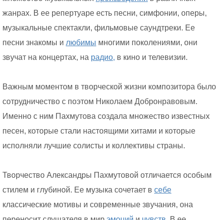
жанрах. В ее репертуаре есть песни, симфонии, оперы,
музыкальные спектакли, фильмовые саундтреки. Ее
песни знакомы и
любимы
многими поколениями, они
звучат на концертах, на
радио,
в кино и телевизии.
Важным моментом в творческой жизни композитора было
сотрудничество с поэтом Николаем Добронравовым.
Именно с ним Пахмутова создала множество известных
песен, которые стали настоящими хитами и которые
исполняли лучшие солисты и коллективы страны.
Творчество Александры Пахмутовой отличается особым
стилем и глубиной. Ее музыка сочетает в
себе
классические мотивы и современные звучания, она
переносит слушателя в мир
эмоций
и
чувств.
В ее