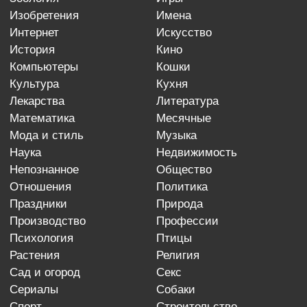
изобретения
имена
интернет
искусство
история
кино
компьютеры
кошки
культура
кухня
лекарства
литература
математика
месячные
мода и стиль
музыка
наука
недвижимость
непознанное
общество
отношения
политика
праздники
природа
производство
профессии
психология
птицы
растения
религия
сад и огород
секс
сериалы
собаки
спорт
строительство