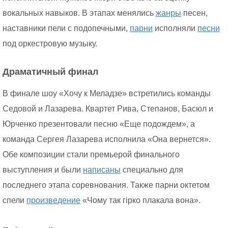
вокальных навыков. В этапах менялись
жанры
песен,
наставники пели с подопечными,
парни
исполняли
песни
под оркестровую музыку.
Драматичный финал
В финале шоу «Хочу к Меладзе» встретились команды
Седовой и Лазарева. Квартет Рива, Степанов, Басюл и
Юрченко презентовали песню «Еще подождем», а
команда Сергея Лазарева исполнила «Она вернется».
Обе композиции стали премьерой финального
выступления и были
написаны
специально для
последнего этапа соревнования. Также парни октетом
спели
произведение
«Чому так гірко плакала вона».