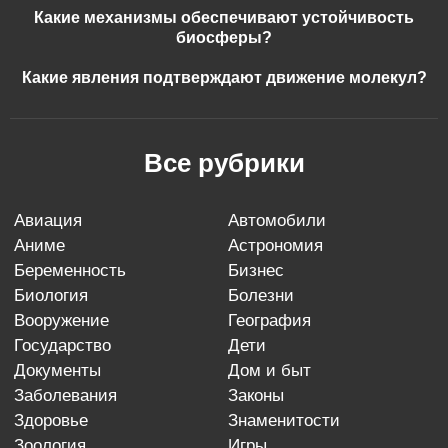
Какие механизмы обеспечивают устойчивость
биосферы?
Какие явления подтверждают движение молекул?
Все рубрики
авиация
автомобили
аниме
астрономия
беременность
бизнес
биология
болезни
вооружение
география
государство
дети
документы
дом и быт
заболевания
законы
здоровье
знаменитости
зоология
игры