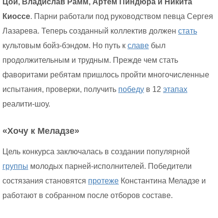
Цой, Владислав Рамм, Артем Пиндюра и Никита
Киоссе
. Парни работали под руководством певца Сергея
Лазарева. Теперь созданный коллектив должен
стать
культовым бойз-бэндом. Но путь к
славе
был
продолжительным и трудным. Прежде чем стать
фаворитами ребятам пришлось пройти многочисленные
испытания, проверки, получить
победу
в 12
этапах
реалити-шоу.
«Хочу к Меладзе»
Цель конкурса заключалась в создании популярной
группы
молодых парней-исполнителей. Победители
состязания становятся
протеже
Константина Меладзе и
работают в собранном после отборов составе.