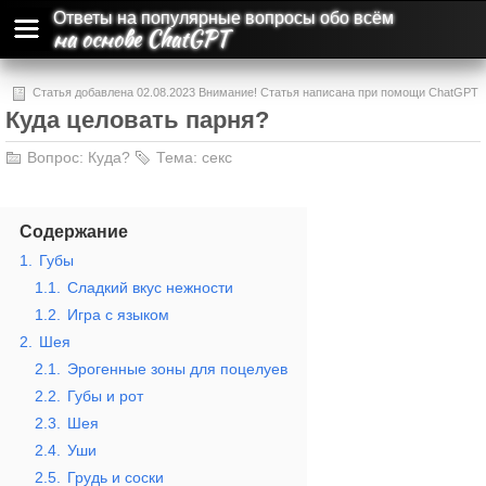
Ответы на популярные вопросы обо всём
на основе ChatGPT
Статья добавлена 02.08.2023 Внимание! Статья написана при помощи ChatGPT
Куда целовать парня?
и может содержать ошибки и неточности.
Вопрос:
Куда?
Тема:
секс
Содержание
1.
Губы
1.1.
Сладкий вкус нежности
1.2.
Игра с языком
2.
Шея
2.1.
Эрогенные зоны для поцелуев
2.2.
Губы и рот
2.3.
Шея
2.4.
Уши
2.5.
Грудь и соски