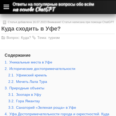
Ответы на популярные вопросы обо всём
на основе ChatGPT
Статья добавлена 16.07.2023 Внимание! Статья написана при помощи ChatGPT
Куда сходить в Уфе?
и может содержать ошибки и неточности.
Вопрос:
Куда?
Тема:
туризм
Содержание
1.
Уникальные места в Уфе
2.
Исторические достопримечательности
2.1.
Уфимский кремль
2.2.
Мечеть Лала Тура
3.
Природные объекты
3.1.
Зоопарк в Уфу
3.2.
Гора Ямантау
3.3.
Санаторий «Зеленая роща» в Уфе
4.
Уфа Достопримечательности города и окрестностей. Куда