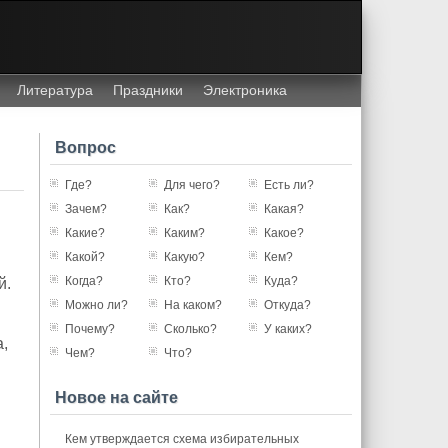
Литература
Праздники
Электроника
Вопрос
Где?
Для чего?
Есть ли?
Зачем?
Как?
Какая?
Какие?
Каким?
Какое?
Какой?
Какую?
Кем?
Когда?
Кто?
Куда?
й.
Можно ли?
На каком?
Откуда?
Почему?
Сколько?
У каких?
,
Чем?
Что?
Новое на сайте
Кем утверждается схема избирательных