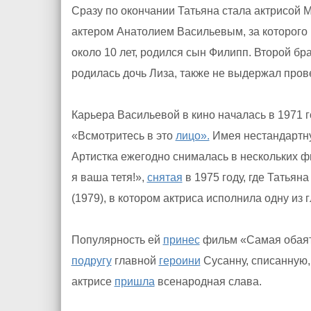
Сразу по окончании Татьяна стала актрисой 
актером Анатолием Васильевым, за которого 
около 10 лет, родился сын Филипп. Второй бр
родилась дочь Лиза, также не выдержал прове
Карьера Васильевой в кино началась в 1971 г
«Всмотритесь в это
лицо».
Имея нестандартн
Артистка ежегодно снималась в нескольких ф
я ваша тетя!»,
снятая
в 1975 году, где Татьян
(1979), в котором актриса исполнила одну из 
Популярность ей
принес
фильм «Самая обаяте
подругу
главной
героини
Сусанну, списанную, 
актрисе
пришла
всенародная слава.