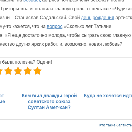
 Григорьевна исполнила главную роль в спектакле «Чудики»
жизни – Станислав Садальский. Свой
день
рождения
артистк
му-то кажется, что на
вопрос
«Сколько лет Татьяне
а: «Я еще достаточно молода, чтобы сыграть свою главную
ство других ярких работ, и, возможно, новая любовь?
я была полезна? Оцени!
ют
Кем был дважды герой
Куда не хочется ид
ые
советского союза
Султан Амет-хан?
Кто такие баптист