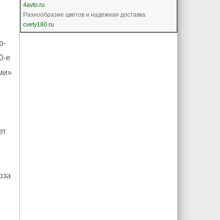
4avto.ru
Разнообразие цветов и надежная доставка
cvety180.ru
p-
0-е
ми»
ет
оза