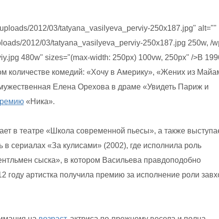
ploads/2012/03/tatyana_vasilyeva_perviy-250x187.jpg" alt=""
ploads/2012/03/tatyana_vasilyeva_perviy-250x187.jpg 250w, /w
iy.jpg 480w" sizes="(max-width: 250px) 100vw, 250px" />В 199
м количестве комедий: «Хочу в Америку», «Жених из Майа
и мужественная Елена Орехова в драме «Увидеть Париж и
ремию
«Ника».
ет в театре «Школа современной пьесы», а также выступа
 в сериалах «За кулисами» (2002), где исполнила роль
ентльмен сыска», в котором Васильева правдоподобно
12 году артистка получила премию за исполнение роли завх
имания на
возраст,
актриса по-прежнему весела и полна