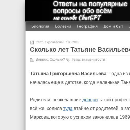
Ответы на популярные
вопросы обо всём
на основе ChatGPT
Биология
Болезни
География
Дом и быт
Статья добавлена 07.03.2012
Cколько лет Татьяне Васильев
Вопрос:
Сколько?
Тема:
знаменитости
Татьяна Григорьевна Васильева
– одна из 
началась еще в детстве, когда маленькая Та
Родители, не желавшие
дочери
такой професс
всё же, ходила
туда
втайне от родителей, а з
Маркова, которую с успехом закончила в 1969 