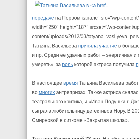
передаче
на Первом канале" src="/wp-content/u
width="250" height="187" srcset="/wp-content/u
content/uploads/2012/03/tatyana_vasilyeva_perv
Татьяна Васильева
приняла
участие
в большо
и пр. Среди ее удачных работ – энергичная 
умереть», за
роль
которой актриса получила
п
В настоящее
время
Татьяна Васильева работа
во
многих
антрепризах. Также актриса снялась
театрального критика, и «Иван Подушкин: Дж
сыграла любительницу детективов Нору. В 20
Смирновой в ситкоме «Закрытая школа».
Татьяне Васильевой 78 лет.
Не обращая вн