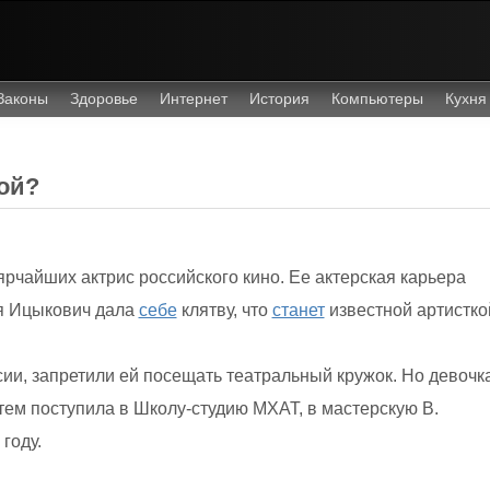
Законы
Здоровье
Интернет
История
Компьютеры
Кухня
ой?
ярчайших актрис российского кино. Ее актерская карьера
ня Ицыкович дала
себе
клятву, что
станет
известной артистко
ии, запретили ей посещать театральный кружок. Но девочка
атем поступила в Школу-студию МХАТ, в мастерскую В.
году.