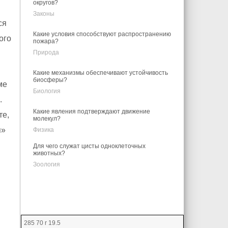
округов?
Законы
ся
Какие условия способствуют распространению
ого
пожара?
Природа
Какие механизмы обеспечивают устойчивость
биосферы?
ме
Биология
.
Какие явления подтверждают движение
те,
молекул?
я»
Физика
Для чего служат цисты одноклеточных
животных?
Зоология
285 70 r 19.5