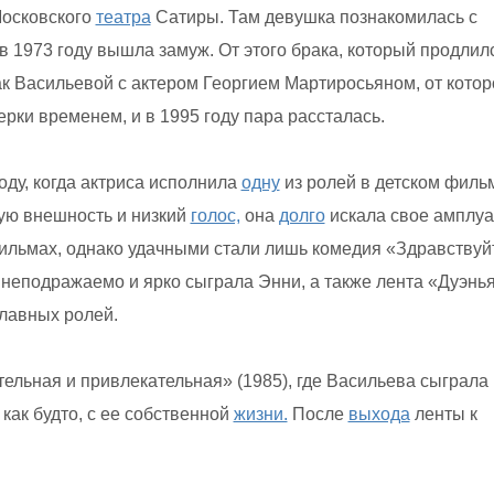
Московского
театра
Сатиры. Там девушка познакомилась с
в 1973 году вышла замуж. От этого брака, который продлил
ак Васильевой с актером Георгием Мартиросьяном, от котор
рки временем, и в 1995 году пара рассталась.
оду, когда актриса исполнила
одну
из ролей в детском филь
ую внешность и низкий
голос,
она
долго
искала свое амплуа
ильмах, однако удачными стали лишь комедия «Здравствуй
а неподражаемо и ярко сыграла Энни, а также лента «Дуэнь
главных ролей.
льная и привлекательная» (1985), где Васильева сыграла
как будто, с ее собственной
жизни.
После
выхода
ленты к