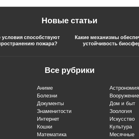
Новые статьи
е условия способствуют
Какие механизмы обесп
пространению пожара?
устойчивость биосф
Все рубрики
аниме
астрономия
болезни
вооружение
документы
дом и быт
знаменитости
зоология
интернет
искусство
кошки
культура
математика
месячные