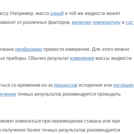
ассу. Например, масса
одной
и той же жидкости может
зависит от различных факторов,
включая
температуру
и
сос
стакане
необходимо
провести измерения. Для этого можно
ые приборы. Обычно результат
измерения
массы жидкости
яться со временем из-за
процессов
испарения или
поглоще
лучения
точных результатов рекомендуется проводить
и может изменяться при перемещении стакана или при
я получения более точных результатов рекомендуется