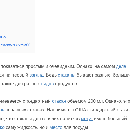
ана
и чайной ложке?
 показаться простым и очевидным. Однако, на самом
деле,
ться на первый
взгляд.
Ведь
стаканы
бывают разные: больши
а также для разных
видов
продуктов.
умевается стандартный
стакан
объемом 200 мл. Однако, это
мы
в разных странах. Например, в США стандартный стака
те, что стаканы для горячих напитков
могут
иметь больший
ко
саму жидкость, но и
место
для посуды.