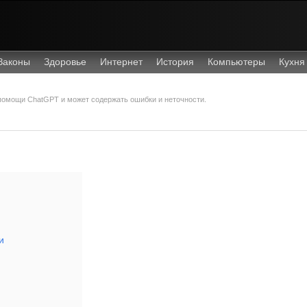
Законы
Здоровье
Интернет
История
Компьютеры
Кухня
 помощи ChatGPT и может содержать ошибки и неточности.
и