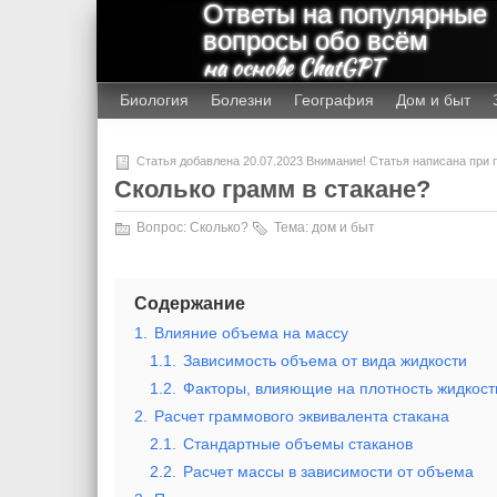
Ответы на популярные
вопросы обо всём
на основе ChatGPT
Биология
Болезни
География
Дом и быт
Статья добавлена 20.07.2023 Внимание! Статья написана при
Сколько грамм в стакане?
Вопрос:
Сколько?
Тема:
дом и быт
Содержание
1.
Влияние объема на массу
1.1.
Зависимость объема от вида жидкости
1.2.
Факторы, влияющие на плотность жидкост
2.
Расчет граммового эквивалента стакана
2.1.
Стандартные объемы стаканов
2.2.
Расчет массы в зависимости от объема