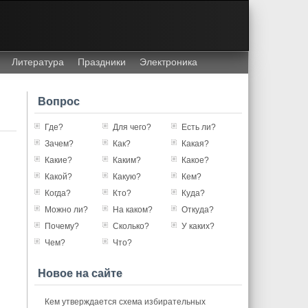
Литература
Праздники
Электроника
Вопрос
Где?
Для чего?
Есть ли?
Зачем?
Как?
Какая?
Какие?
Каким?
Какое?
Какой?
Какую?
Кем?
Когда?
Кто?
Куда?
Можно ли?
На каком?
Откуда?
Почему?
Сколько?
У каких?
Чем?
Что?
Новое на сайте
Кем утверждается схема избирательных