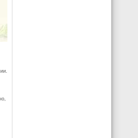
ии.
но,