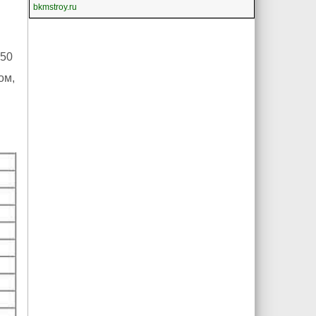
bkmstroy.ru
150
ом,