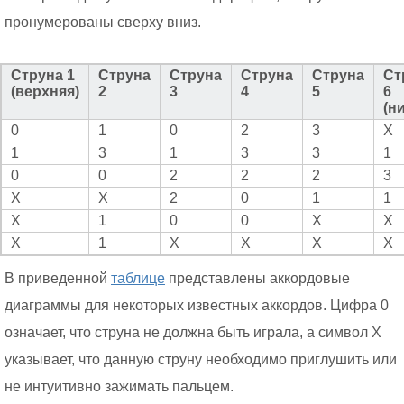
пронумерованы сверху вниз.
Струна 1
Струна
Струна
Струна
Струна
Ст
(верхняя)
2
3
4
5
6
(н
0
1
0
2
3
X
1
3
1
3
3
1
0
0
2
2
2
3
X
X
2
0
1
1
X
1
0
0
X
X
X
1
X
X
X
X
В приведенной
таблице
представлены аккордовые
диаграммы для некоторых известных аккордов. Цифра 0
означает, что струна не должна быть играла, а символ X
указывает, что данную струну необходимо приглушить или
не интуитивно зажимать пальцем.