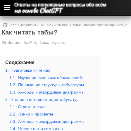
Ответы на популярные вопросы обо всём
на основе ChatGPT
Статья добавлена 19.07.2023 Внимание! Статья написана при помощи ChatGPT
Как читать табы?
и может содержать ошибки и неточности.
Вопрос:
Как?
Тема:
музыка
Содержание
1.
Подготовка к чтению
1.1.
Изучение основных обозначений
1.2.
Понимание структуры табулатуры
1.3.
Аккорды и аккордовые диаграммы
2.
Чтение и интерпретация табулатур
2.1.
Строки и лады
2.2.
Линии и просветы
2.3.
Аккорды и аккордовые диаграммы
2.4.
Чтение нот и символов