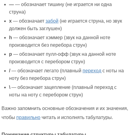
—
— обозначает тишину (не играется ни одна
струна)
x
— обозначает
забой
(не играется струна, но звук
должен быть заглушен)
h
— обозначает хэммер (звук на данной ноте
производится без перебора струн)
p
— обозначает пулл-офф (звук на данной ноте
производится с перебором струн)
/
— обозначает легато (плавный
переход
с ноты на
ноту без перебора струн)
\
— обозначает зацепление (плавный переход с
ноты на ноту с перебором струн)
Важно запомнить основные обозначения и их значения,
чтобы
правильно
читать и исполнять табулатуры.
Понимание структуры табулатуры