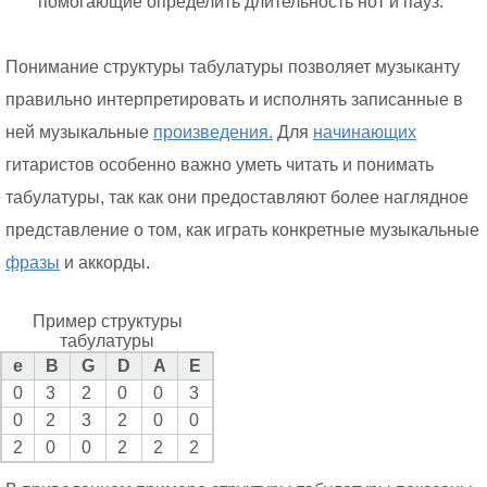
помогающие определить длительность нот и пауз.
Понимание структуры табулатуры позволяет музыканту
правильно интерпретировать и исполнять записанные в
ней музыкальные
произведения.
Для
начинающих
гитаристов особенно важно уметь читать и понимать
табулатуры, так как они предоставляют более наглядное
представление о том, как играть конкретные музыкальные
фразы
и аккорды.
Пример структуры
табулатуры
e
B
G
D
A
E
0
3
2
0
0
3
0
2
3
2
0
0
2
0
0
2
2
2