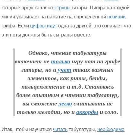
которые представляют
струны
гитары. Цифра на каждой
линии указывает на нажатие на определенной
позиции
грифа. Если
цифры
идут
одна за другой, это означает, что
эти ноты должны быть сыграны вместе.
Однако, чтение табулатуры
включает не
только
игру нот на грифе
гитары, но и
учет
таких важных
элементов, как ритм, бенды,
пальцеплетение и т.д. Становясь
более опытным в чтении табулатур,
вы сможете
легко
считывать не
только мелодии, но и
аккорды
и соло.
Итак, чтобы научиться
читать
табулатуры,
необходимо