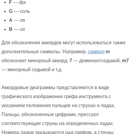
F
— фа
G
— соль
A
— ля
B
— си
Для обозначения аккордов могут использоваться также
дополнительные символы. Например,
символ
m
обозначает минорный аккорд,
7
— доминантседьмой,
m7
— минорный седьмой и т.д.
Аккордовые диаграммы представляются в виде
графического изображения грифа инструмента с
указанием положения пальцев на струнах и ладах.
Пальцы, обозначенные цифрами, прессуют
соответствующие струны на определенных ладах.
Номера ладов указываются над грифом, а струны