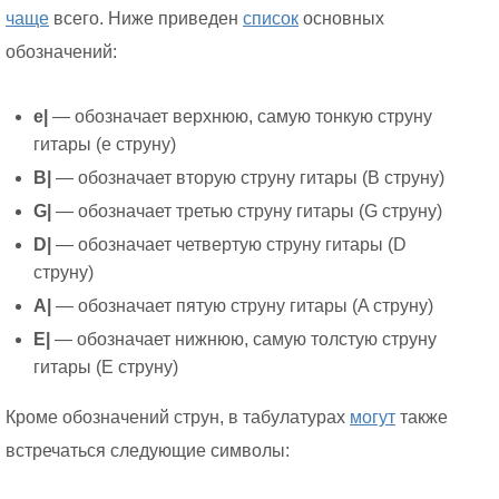
чаще
всего. Ниже приведен
список
основных
обозначений:
e|
— обозначает верхнюю, самую тонкую струну
гитары (e струну)
B|
— обозначает вторую струну гитары (B струну)
G|
— обозначает третью струну гитары (G струну)
D|
— обозначает четвертую струну гитары (D
струну)
A|
— обозначает пятую струну гитары (A струну)
E|
— обозначает нижнюю, самую толстую струну
гитары (E струну)
Кроме обозначений струн, в табулатурах
могут
также
встречаться следующие символы: