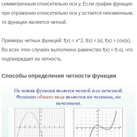
симметричным относительно оси y. Если график функции
при отражении относительно оси y остается неизменным,
то функция является четной.
Примеры четных функций: f(x) = x^2, f(x) = |x|, f(x) = cos(x).
Во всех этих случаях выполнено равенство f(x) = f(-x), что
подтверждает их четность.
Способы определения четности функции