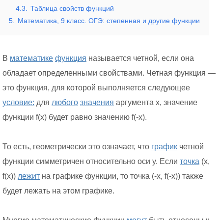
4.3.
Таблица свойств функций
5.
Математика, 9 класс. ОГЭ: cтепенная и другие функции
В
математике
функция
называется четной, если она
обладает определенными свойствами. Четная функция —
это функция, для которой выполняется следующее
условие:
для
любого
значения
аргумента x, значение
функции f(x) будет равно значению f(-x).
То есть, геометрически это означает, что
график
четной
функции симметричен относительно оси y. Если
точка
(x,
f(x))
лежит
на графике функции, то точка (-x, f(-x)) также
будет лежать на этом графике.