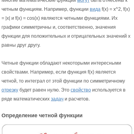
Многие математические функции
могут
быть отнесены к
четным функциям. Например, функции
вида
f(x) = x^2, f(x)
= |x| и f(x) = cos(x) являются четными функциями. Их
графики симметричны и, соответственно, значения
функции для положительных и отрицательных значений x
равны друг другу.
Четные функции обладают некоторыми интересными
свойствами. Например, если функция f(x) является
четной, то интеграл от этой функции по симметричному
отрезку
будет равен нулю. Это
свойство
используется в
ряде математических
задач
и расчетов.
Определение четной функции