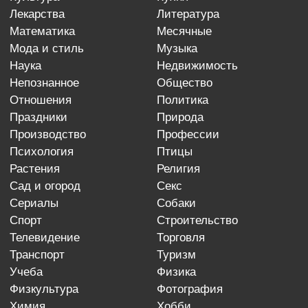
лекарства
литература
математика
месячные
мода и стиль
музыка
наука
недвижимость
непознанное
общество
отношения
политика
праздники
природа
производство
профессии
психология
птицы
растения
религия
сад и огород
секс
сериалы
собаки
спорт
строительство
телевидение
торговля
транспорт
туризм
учеба
физика
физкультура
фотография
химия
хобби