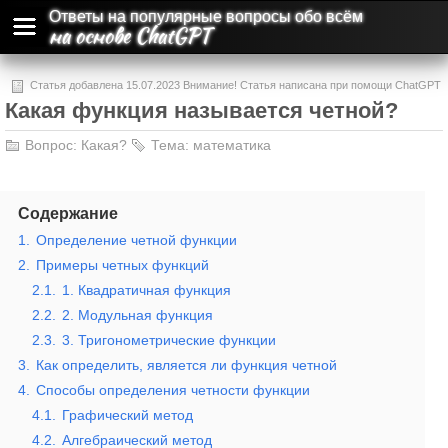
Ответы на популярные вопросы обо всём
на основе ChatGPT
Статья добавлена 15.07.2023 Внимание! Статья написана при помощи ChatGPT
Какая функция называется четной?
и может содержать ошибки и неточности.
Вопрос:
Какая?
Тема:
математика
Содержание
1.
Определение четной функции
2.
Примеры четных функций
2.1.
1. Квадратичная функция
2.2.
2. Модульная функция
2.3.
3. Тригонометрические функции
3.
Как определить, является ли функция четной
4.
Способы определения четности функции
4.1.
Графический метод
4.2.
Алгебраический метод