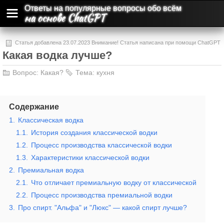
Ответы на популярные вопросы обо всём
на основе ChatGPT
Статья добавлена 23.07.2023 Внимание! Статья написана при помощи ChatGPT
Какая водка лучше?
и может содержать ошибки и неточности.
Вопрос:
Какая?
Тема:
кухня
Содержание
1.
Классическая водка
1.1.
История создания классической водки
1.2.
Процесс производства классической водки
1.3.
Характеристики классической водки
2.
Премиальная водка
2.1.
Что отличает премиальную водку от классической
2.2.
Процесс производства премиальной водки
3.
Про спирт. "Альфа" и "Люкс" — какой спирт лучше?