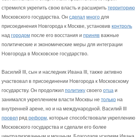
стремился укрепить свою власть и расширить
территорию
Московского государства. Он
сделал
много
для
присоединения Новгорода к Москве, установив
контроль
над
городом
после его восстания и
приняв
важные
политические и экономические меры для интеграции
Новгорода в Московское государство.
Василий III, сын и наследник Ивана III, также активно
участвовал в присоединении Новгорода к Московскому
государству. Он продолжил
политику
своего
отца
и
занимался укреплением власти Москвы не
только
на
внутренней арене, но и на международной. Василий III
провел
ряд
реформ,
которые способствовали укреплению
Московского государства и сделали его более
централизованным и мощным. Благодаря усилиям Ивана