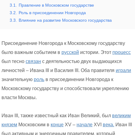
3.1.
Правление в Московском государстве
3.2.
Роль в присоединении Новгорода
3.3.
Влияние на развитие Московского государства
Присоединение Новгорода к Московскому государству
было важным событием в
русской
истории. Этот
процесс
был тесно
связан
с деятельностью двух выдающихся
личностей – Ивана III и Василия III. Оба правителя
играли
значительную
роль
в присоединении Новгорода к
Московскому государству и способствовали укреплению
власти Москвы.
Иван III, также известный как Иван Великий, был
великим
князем
Московским в
конце
XV –
начале
XVI
века.
Иван III
был активным и энергичным правителем, который