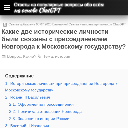
Ответы на популярные вопросы обо всём
на основе ChatGPT
Статья добавлена 08.07.2023 Внимание! Статья написана при помощи ChatGPT
Какие две исторические личности
и может содержать ошибки и неточности.
были связаны с присоединением
Новгорода к Московскому государству?
Вопрос:
Какие?
Тема:
история
Содержание
1.
Исторические личности при присоединении Новгорода к
Московскому государству
2.
Иоанн III Васильевич
2.1.
Оформление присоединения
2.2.
Политика в отношении Новгорода
2.3.
Значение в истории России
3.
Василий II Иванович