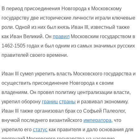
В период присоединения Новгорода к Московскому
государству две исторические личности играли ключевые
роли. Одной из них был князь Иван III, известный также
как Иван Великий. Он
правил
Московским государством в
1462-1505 годах и был одним из самых значимых русских
правителей своего времени.
Иван III сумел укрепить власть Московского государства и
осуществить присоединение Новгорода к своим
владениям. Он провел политику централизации власти,
укрепил оборону
границ
страны
и развивал экономику.
Иван III также организовал брак со Софьей Палеолог,
внучкой последнего византийского
императора,
что
укрепило его
статус
как правителя и дало основания для
претензий Московского государства на наследие