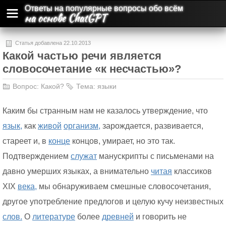
Ответы на популярные вопросы обо всём
на основе ChatGPT
Статья добавлена 22.10.2013
Какой частью речи является
словосочетание «к несчастью»?
Вопрос:
Какой?
Тема:
языки
Каким бы странным нам не казалось утверждение, что
язык,
как
живой
организм,
зарождается, развивается,
стареет и, в
конце
концов, умирает, но это так.
Подтверждением
служат
манускрипты с письменами на
давно умерших языках, а внимательно
читая
классиков
XIX
века,
мы обнаруживаем смешные словосочетания,
другое употребление предлогов и целую кучу неизвестных
слов.
О
литературе
более
древней
и говорить не