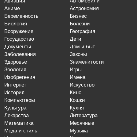
авиация
автомобили
аниме
астрономия
беременность
бизнес
биология
болезни
вооружение
география
государство
дети
документы
дом и быт
заболевания
законы
здоровье
знаменитости
зоология
игры
изобретения
имена
интернет
искусство
история
кино
компьютеры
кошки
культура
кухня
лекарства
литература
математика
месячные
мода и стиль
музыка