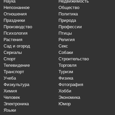
наука
недвижимость
непознанное
общество
отношения
политика
праздники
природа
производство
профессии
психология
птицы
растения
религия
сад и огород
секс
сериалы
собаки
спорт
строительство
телевидение
торговля
транспорт
туризм
учеба
физика
физкультура
фотография
химия
хобби
человек
экономика
электроника
юмор
языки