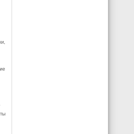
ки,
ие
-
кты