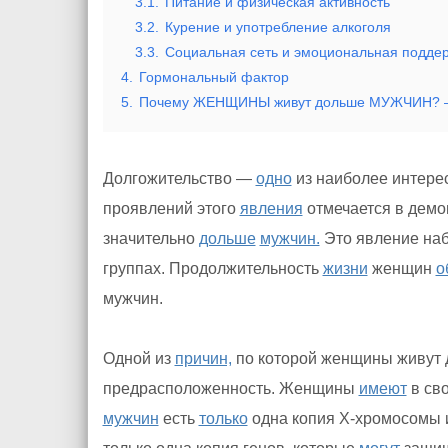
3.1.
Питание и физическая активность
3.2.
Курение и употребление алкоголя
3.3.
Социальная сеть и эмоциональная подде
4.
Гормональный фактор
5.
Почему ЖЕНЩИНЫ живут дольше МУЖЧИН? 
Долгожительство —
одно
из наиболее интере
проявлений этого
явления
отмечается в демо
значительно
дольше
мужчин.
Это явление наб
группах. Продолжительность
жизни
женщин
о
мужчин.
Одной из
причин,
по которой женщины живут 
предрасположенность. Женщины
имеют
в св
мужчин
есть
только
одна копия Х-хромосомы и