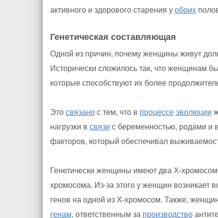
активного и здорового старения у
обоих
полов
Генетическая составляющая
Одной из причин, почему женщины живут дол
Исторически сложилось так, что женщинам бы
которые способствуют их более продолжител
Это
связано
с тем, что в
процессе
эволюции
ж
нагрузки в
связи
с беременностью, родами и 
факторов, который обеспечивал выживаемост
Генетически женщины имеют два X-хромосомы,
хромосома. Из-за этого у женщин возникает
генов на одной из X-хромосом. Также, женщ
генам,
ответственным за
производство
антите