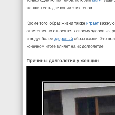
только одна копия генов, которые
могут
защища
женщин есть две копии этих генов.
Кроме того, образ жизни также
играет
важну
ответственно относятся к своему здоровью,
и ведут более
здоровый
образ жизни. Это поз
конечном итоге влияет на их долголетие.
Причины долголетия у женщин