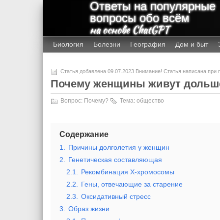
Ответы на популярные
вопросы обо всём
на основе ChatGPT
Биология
Болезни
География
Дом и быт
Статья добавлена 09.07.2023 Внимание! Статья написана при
Почему женщины живут дольш
Вопрос:
Почему?
Тема:
общество
Содержание
1.
Причины долголетия у женщин
2.
Генетическая составляющая
2.1.
Рекомбинация X-хромосомы
2.2.
Гены, отвечающие за старение
2.3.
Оксидативный стресс
3.
Образ жизни