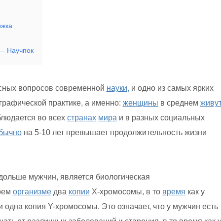
ржка
— Научпок
сных вопросов современной
науки,
и одно из самых ярких
графической практике, а именно:
женщины
в среднем
живу
людается во всех
странах
мира
и в разных социальных
бычно
на 5-10 лет превышает продолжительность жизни
дольше мужчин, является биологическая
оем
организме
два
копии
Х-хромосомы, в то
время
как у
 одна копия Y-хромосомы. Это означает, что у мужчин есть