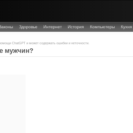
Законы
Здоровье
Интернет
История
Компьютеры
Кухня
 помощи ChatGPT и может содержать ошибки и неточности.
е мужчин?