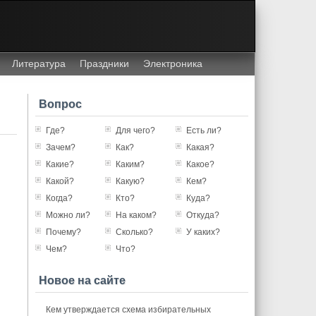
Литература
Праздники
Электроника
Вопрос
Где?
Для чего?
Есть ли?
Зачем?
Как?
Какая?
Какие?
Каким?
Какое?
Какой?
Какую?
Кем?
Когда?
Кто?
Куда?
Можно ли?
На каком?
Откуда?
Почему?
Сколько?
У каких?
Чем?
Что?
Новое на сайте
Кем утверждается схема избирательных