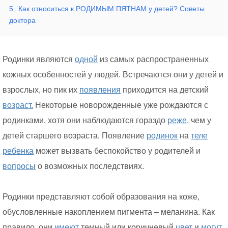
5.
Как относиться к РОДИМЫМ ПЯТНАМ у детей? Советы
доктора
Родинки являются
одной
из самых распространенных
кожных особенностей у людей. Встречаются они у детей и
взрослых, но пик их
появления
приходится на детский
возраст.
Некоторые новорожденные уже рождаются с
родинками, хотя они наблюдаются гораздо
реже,
чем у
детей старшего возраста. Появление
родинок
на
теле
ребенка
может вызвать беспокойство у родителей и
вопросы
о возможных последствиях.
Родинки представляют собой образования на коже,
обусловленные накоплением пигмента – меланина. Как
правило, они
имеют
темный или коричневый
цвет
и
могут