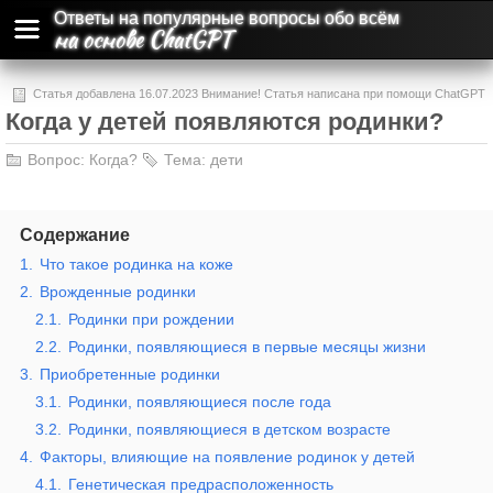
Ответы на популярные вопросы обо всём
на основе ChatGPT
Статья добавлена 16.07.2023 Внимание! Статья написана при помощи ChatGPT
Когда у детей появляются родинки?
и может содержать ошибки и неточности.
Вопрос:
Когда?
Тема:
дети
Содержание
1.
Что такое родинка на коже
2.
Врожденные родинки
2.1.
Родинки при рождении
2.2.
Родинки, появляющиеся в первые месяцы жизни
3.
Приобретенные родинки
3.1.
Родинки, появляющиеся после года
3.2.
Родинки, появляющиеся в детском возрасте
4.
Факторы, влияющие на появление родинок у детей
4.1.
Генетическая предрасположенность