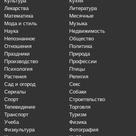
культура
кухня
лекарства
литература
математика
месячные
мода и стиль
музыка
наука
недвижимость
непознанное
общество
отношения
политика
праздники
природа
производство
профессии
психология
птицы
растения
религия
сад и огород
секс
сериалы
собаки
спорт
строительство
телевидение
торговля
транспорт
туризм
учеба
физика
физкультура
фотография