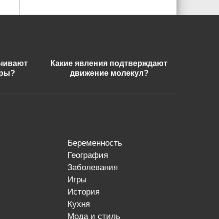
ечивают
Какие явления подтверждают
еры?
движение молекул?
беременность
география
заболевания
игры
история
кухня
мода и стиль