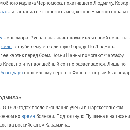
злобного карлика Черномора, похитившего Людмилу. Ковар
брата
и заставил ее сторожить меч, которым можно поразит
у
Черномора, Руслан вызывает похитителя своей невесты 
й
силы,
отрубив ему его длинную бороду. Но Людмила
г ее карлик перед боем. Козни Наины помогают Фарлафу
 Киев, но и тут волшебный сон не развеивается. Лишь по
благодаря
волшебному перстню Финна, который был пода
юдмила»
18-1820 годах после окончания учебы в Царскосельском
новном во
время
болезни. Подтолкнуло Пушкина к написан
арства российского» Карамзина.