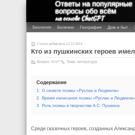
Ответы на популярные
вопросы обо всём
на основе ChatGPT
Биология
Болезни
География
Дом и быт
Статья добавлена 12.12.2014
Кто из пушкинских героев име
Вопрос:
Кто?
Тема:
литература
Содержание
1.
О сюжете поэмы «Руслан и Людмила»
2.
Время написания поэмы «Руслан и Людмила
3.
Роль поэмы в творчестве А.С. Пушкина
Среди сказочных героев, созданных Алексан