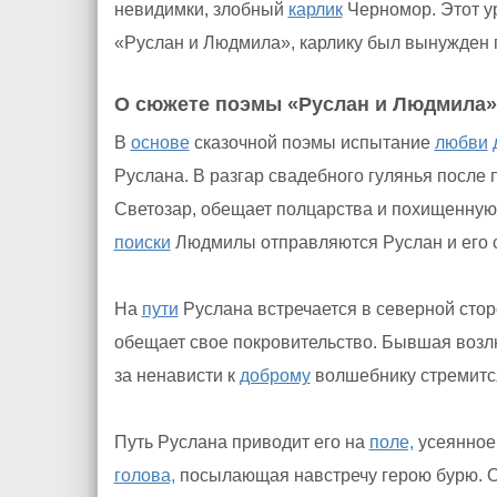
невидимки, злобный
карлик
Черномор. Этот у
«Руслан и Людмила», карлику был вынужден 
О сюжете поэмы «Руслан и Людмила»
В
основе
сказочной поэмы испытание
любви
Руслана. В разгар свадебного гулянья после 
Светозар, обещает полцарства и похищенную
поиски
Людмилы отправляются Руслан и его с
На
пути
Руслана встречается в северной стор
обещает свое покровительство. Бывшая возл
за ненависти к
доброму
волшебнику стремится
Путь Руслана приводит его на
поле,
усеянное 
голова,
посылающая навстречу герою бурю. 