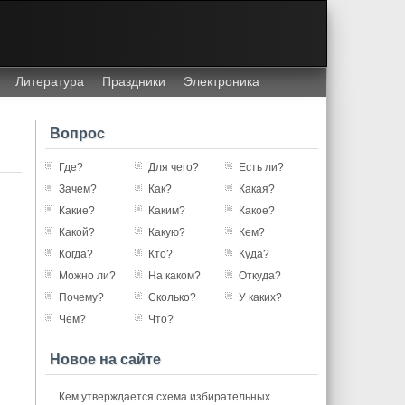
Литература
Праздники
Электроника
Вопрос
Где?
Для чего?
Есть ли?
Зачем?
Как?
Какая?
Какие?
Каким?
Какое?
Какой?
Какую?
Кем?
Когда?
Кто?
Куда?
Можно ли?
На каком?
Откуда?
Почему?
Сколько?
У каких?
Чем?
Что?
Новое на сайте
Кем утверждается схема избирательных