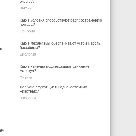
округов?
Законы
Какие условия способствуют распространению
пожара?
Природа
Какие механизмы обеспечивают устойчивость
ь
биосферы?
Биология
Какие явления подтверждают движение
молекул?
Физика
Для чего служат цисты одноклеточных
животных?
з-
Зоология
еч