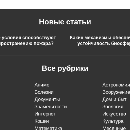
Новые статьи
е условия способствуют
Какие механизмы обесп
пространению пожара?
устойчивость биосф
Все рубрики
аниме
астрономия
болезни
вооружение
документы
дом и быт
знаменитости
зоология
интернет
искусство
кошки
культура
математика
месячные