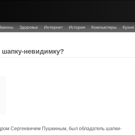
Законы
Здоровье
Интернет
История
Компьютеры
Кухня
л шапку-невидимку?
»
дром Сергеевичем Пушкиным, был обладатель шапки-