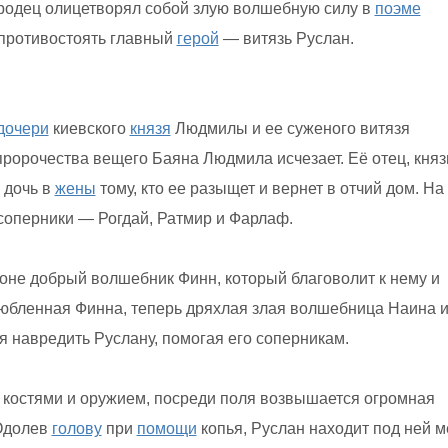
родец олицетворял собой злую волшебную силу в
поэме
противостоять главный
герой
— витязь Руслан.
дочери
киевского
князя
Людмилы и ее суженого витязя
пророчества вещего Баяна Людмила исчезает. Её отец, княз
 дочь в
жены
тому, кто ее разыщет и вернет в отчий дом. На
оперники — Рогдай, Ратмир и Фарлаф.
оне добрый волшебник Финн, который благоволит к нему и
юбленная Финна, теперь дряхлая злая волшебница Наина и
 навредить Руслану, помогая его соперникам.
костями и оружием, посреди поля возвышается огромная
Одолев
голову
при
помощи
копья, Руслан находит под ней м