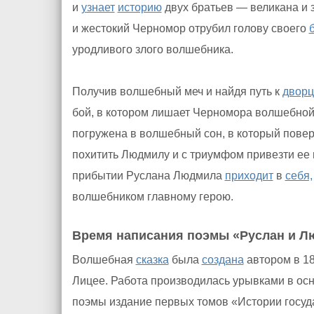
и
узнает
историю
двух братьев — великана и 
и жестокий Черномор отрубил голову своего
уродливого злого волшебника.
Получив волшебный меч и найдя путь к
дворц
бой, в котором лишает Черномора волшебно
погружена в волшебный сон, в который повер
похитить Людмилу и с триумфом привезти ее в
прибытии Руслана Людмила
приходит
в
себя,
волшебником главному герою.
Время написания поэмы «Руслан и Л
Волшебная
сказка
была
создана
автором в 18
Лицее. Работа производилась урывками в ос
поэмы издание первых томов «Истории госуд