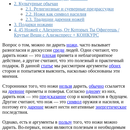
2.
Культурные обычаи
2.1.
Религиозные и суеверные предрассудки
2.2.
Ножи как символ насилия
2.3.
Традиции дарения ножей
3.
Подарки ножами
4.
45 Ножей с Aliexpress, От Которых Ты Офигеешь /
Крутые Вещи с Алиэкспресс + КОНКУРС
Вопрос о том, можно ли дарить
ножи,
часто вызывает
разногласия и дискуссии
среди
людей. Одни считают, что
дарить ножи — это
плохая
примета и неблагоприятное
действие, а другие считают, что это полезный и практичный
подарок. В данной
статье
мы рассмотрим аргументы
обоих
сторон и попытаемся выяснить, насколько обоснованы эти
мнения.
Сторонники того, что ножи
нельзя
дарить,
обычно
ссылается
на
древние
приметы и поверья. Согласно
одному
из них,
дарить нож — это
предсказание
ссор и конфликтов в будущем.
Другие считают, что нож — это
символ
оружия и насилия, и
поэтому его
дарение
может нести негативные
энергетические
последствия.
Однако, есть и аргументы в
пользу
того, что ножи можно
дарить. Во-первых, ножи являются полезным и необходимым