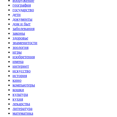
вооружение
география
государство
дети
документы
дом и быт
заболевания
законы
здоровье
знаменитости
зоология
игры
изобретения
имена
интернет
искусство
история
кино
компьютеры
кошки
культура
кухня
лекарства
литература
математика