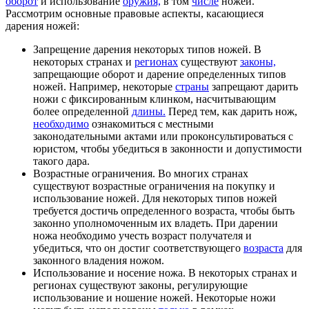
оборот
и использование
оружия,
в том
числе
ножей.
Рассмотрим основные правовые аспекты, касающиеся
дарения ножей:
Запрещение дарения некоторых типов ножей. В
некоторых странах и
регионах
существуют
законы,
запрещающие оборот и дарение определенных типов
ножей. Например, некоторые
страны
запрещают дарить
ножи с фиксированным клинком, насчитывающим
более определенной
длины.
Перед тем, как дарить нож,
необходимо
ознакомиться с местными
законодательными актами или проконсультироваться с
юристом, чтобы убедиться в законности и допустимости
такого дара.
Возрастные ограничения. Во многих странах
существуют возрастные ограничения на покупку и
использование ножей. Для некоторых типов ножей
требуется достичь определенного возраста, чтобы быть
законно уполномоченным их владеть. При дарении
ножа необходимо учесть возраст получателя и
убедиться, что он достиг соответствующего
возраста
для
законного владения ножом.
Использование и носение ножа. В некоторых странах и
регионах существуют законы, регулирующие
использование и ношение ножей. Некоторые ножи