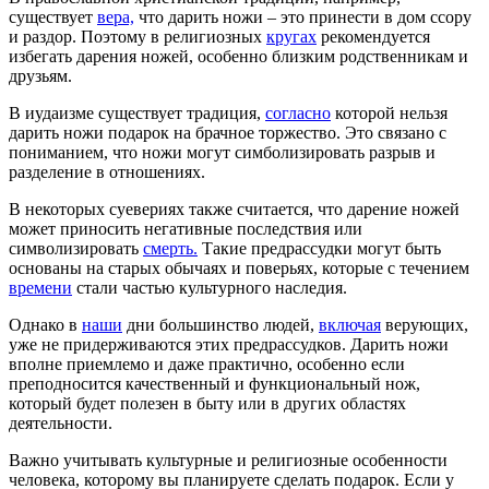
существует
вера,
что дарить ножи – это принести в дом ссору
и раздор. Поэтому в религиозных
кругах
рекомендуется
избегать дарения ножей, особенно близким родственникам и
друзьям.
В иудаизме существует традиция,
согласно
которой нельзя
дарить ножи подарок на брачное торжество. Это связано с
пониманием, что ножи могут симболизировать разрыв и
разделение в отношениях.
В некоторых суевериях также считается, что дарение ножей
может приносить негативные последствия или
символизировать
смерть.
Такие предрассудки могут быть
основаны на старых обычаях и поверьях, которые с течением
времени
стали частью культурного наследия.
Однако в
наши
дни большинство людей,
включая
верующих,
уже не придерживаются этих предрассудков. Дарить ножи
вполне приемлемо и даже практично, особенно если
преподносится качественный и функциональный нож,
который будет полезен в быту или в других областях
деятельности.
Важно учитывать культурные и религиозные особенности
человека, которому вы планируете сделать подарок. Если у