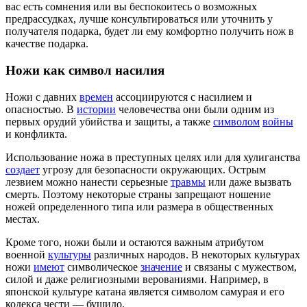
вас есть сомнения или вы беспокоитесь о возможных
предрассудках, лучше консультироваться или уточнить у
получателя подарка, будет ли ему комфортно получить нож в
качестве подарка.
Ножи как символ насилия
Ножи с давних
времен
ассоциируются с насилием и
опасностью. В
истории
человечества они были одним из
первых орудий убийства и защиты, а также
символом
войны
и конфликта.
Использование ножа в преступных целях или для хулиганства
создает
угрозу для безопасности окружающих. Острым
лезвием можно нанести серьезные
травмы
или даже вызвать
смерть. Поэтому некоторые страны запрещают ношение
ножей определенного типа или размера в общественных
местах.
Кроме того, ножи были и остаются важным атрибутом
военной
культуры
различных народов. В некоторых культурах
ножи
имеют
символическое
значение
и связаны с мужеством,
силой и даже религиозными верованиями. Например, в
японской культуре катана является символом самурая и его
кодекса чести — бушидо.