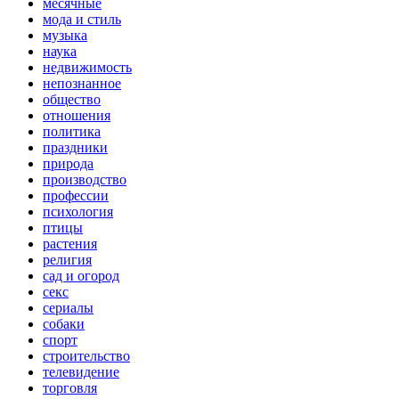
месячные
мода и стиль
музыка
наука
недвижимость
непознанное
общество
отношения
политика
праздники
природа
производство
профессии
психология
птицы
растения
религия
сад и огород
секс
сериалы
собаки
спорт
строительство
телевидение
торговля