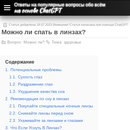
Ответы на популярные вопросы обо всём
на основе ChatGPT
Статья добавлена 18.07.2023 Внимание! Статья написана при помощи ChatGPT
Можно ли спать в линзах?
и может содержать ошибки и неточности.
Вопрос:
Можно ли?
Тема:
здоровье
Содержание
1.
Потенциальные проблемы
1.1.
Сухость глаз
1.2.
Раздражение глаз
1.3.
Ухудшение качества сна
2.
Рекомендации по сну в линзах
2.1.
Покупайте специальные ночные линзы
2.2.
Снимайте линзы перед сном
2.3.
Ухаживайте за линзами и глазами
3.
Что Если Уснуть В Линзах?