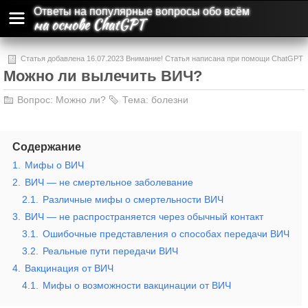
Ответы на популярные вопросы обо всём
на основе ChatGPT
Статья добавлена 16.07.2023 Внимание! Статья написана при помощи ChatGPT
Можно ли вылечить ВИЧ?
и может содержать ошибки и неточности.
Вопрос:
Можно ли?
Тема:
болезни
Содержание
1.
Мифы о ВИЧ
2.
ВИЧ — не смертельное заболевание
2.1.
Различные мифы о смертельности ВИЧ
3.
ВИЧ — не распространяется через обычный контакт
3.1.
Ошибочные представления о способах передачи ВИЧ
3.2.
Реальные пути передачи ВИЧ
4.
Вакцинация от ВИЧ
4.1.
Мифы о возможности вакцинации от ВИЧ