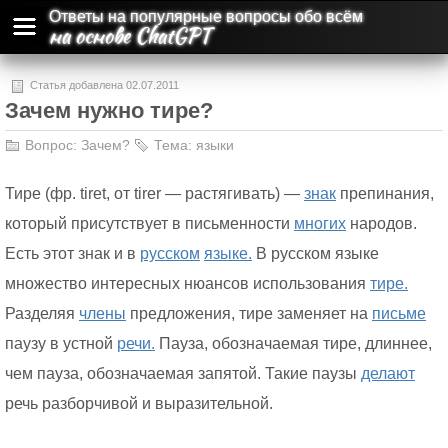
Ответы на популярные вопросы обо всём
на основе ChatGPT
Статья добавлена 02.07.2011
Зачем нужно тире?
Вопрос:
Зачем?
Тема:
языки
Тире (фр. tiret, от tirer — растягивать) —
знак
препинания,
который присутствует в письменности
многих
народов.
Есть этот знак и в
русском
языке.
В русском языке
множество интересных нюансов использования
тире.
Разделяя
члены
предложения, тире заменяет на
письме
паузу в устной
речи.
Пауза, обозначаемая тире, длиннее,
чем пауза, обозначаемая запятой. Такие паузы
делают
речь разборчивой и выразительной.