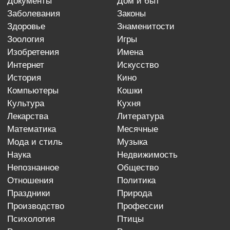
документы
дом и быт
заболевания
законы
здоровье
знаменитости
зоология
игры
изобретения
имена
интернет
искусство
история
кино
компьютеры
кошки
культура
кухня
лекарства
литература
математика
месячные
мода и стиль
музыка
наука
недвижимость
непознанное
общество
отношения
политика
праздники
природа
производство
профессии
психология
птицы