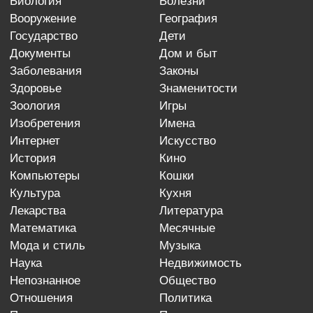
биология
болезни
вооружение
география
государство
дети
документы
дом и быт
заболевания
законы
здоровье
знаменитости
зоология
игры
изобретения
имена
интернет
искусство
история
кино
компьютеры
кошки
культура
кухня
лекарства
литература
математика
месячные
мода и стиль
музыка
наука
недвижимость
непознанное
общество
отношения
политика