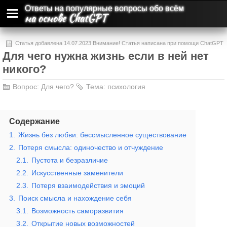
Ответы на популярные вопросы обо всём
на основе ChatGPT
Статья добавлена 14.07.2023 Внимание! Статья написана при помощи ChatGPT
Для чего нужна жизнь если в ней нет
и может содержать ошибки и неточности.
никого?
Вопрос:
Для чего?
Тема:
психология
Содержание
1.
Жизнь без любви: бессмысленное существование
2.
Потеря смысла: одиночество и отчуждение
2.1.
Пустота и безразличие
2.2.
Искусственные заменители
2.3.
Потеря взаимодействия и эмоций
3.
Поиск смысла и нахождение себя
3.1.
Возможность саморазвития
3.2.
Открытие новых возможностей