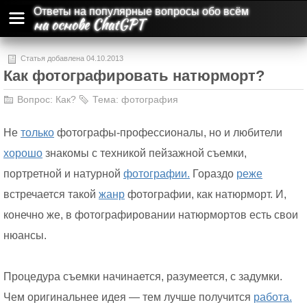
Ответы на популярные вопросы обо всём
на основе ChatGPT
Статья добавлена 04.10.2013
Как фотографировать натюрморт?
Вопрос:
Как?
Тема:
фотография
Не
только
фотографы-профессионалы, но и любители
хорошо
знакомы с техникой пейзажной съемки,
портретной и натурной
фотографии.
Гораздо
реже
встречается такой
жанр
фотографии, как натюрморт. И,
конечно же, в фотографировании натюрмортов есть свои
нюансы.
Процедура съемки начинается, разумеется, с задумки.
Чем оригинальнее идея — тем лучше получится
работа.