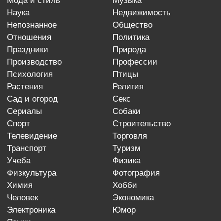
мода и стиль
музыка
наука
недвижимость
непознанное
общество
отношения
политика
праздники
природа
производство
профессии
психология
птицы
растения
религия
сад и огород
секс
сериалы
собаки
спорт
строительство
телевидение
торговля
транспорт
туризм
учеба
физика
физкультура
фотография
химия
хобби
человек
экономика
электроника
юмор