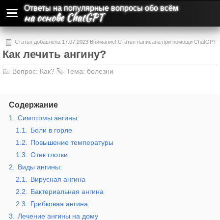
Ответы на популярные вопросы обо всём
на основе ChatGPT
Статья добавлена 17.07.2023 Внимание! Статья написана при помощи ChatGPT
Как лечить ангину?
и может содержать ошибки и неточности.
Вопрос:
Как?
Тема:
болезни
Содержание
1.
Симптомы ангины:
1.1.
Боли в горле
1.2.
Повышение температуры
1.3.
Отек глотки
2.
Виды ангины:
2.1.
Вирусная ангина
2.2.
Бактериальная ангина
2.3.
Грибковая ангина
3.
Лечение ангины на дому