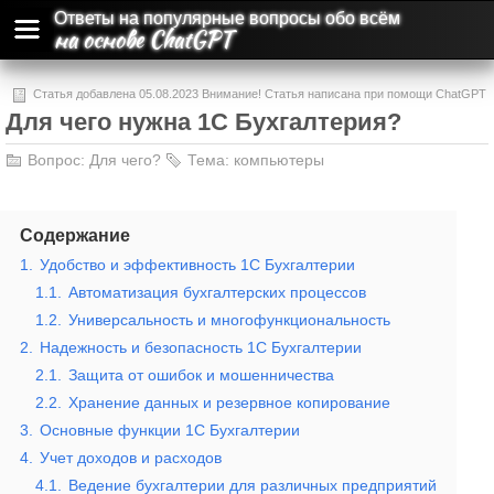
Ответы на популярные вопросы обо всём
на основе ChatGPT
Статья добавлена 05.08.2023 Внимание! Статья написана при помощи ChatGPT
Для чего нужна 1С Бухгалтерия?
и может содержать ошибки и неточности.
Вопрос:
Для чего?
Тема:
компьютеры
Содержание
1.
Удобство и эффективность 1С Бухгалтерии
1.1.
Автоматизация бухгалтерских процессов
1.2.
Универсальность и многофункциональность
2.
Надежность и безопасность 1С Бухгалтерии
2.1.
Защита от ошибок и мошенничества
2.2.
Хранение данных и резервное копирование
3.
Основные функции 1С Бухгалтерии
4.
Учет доходов и расходов
4.1.
Ведение бухгалтерии для различных предприятий