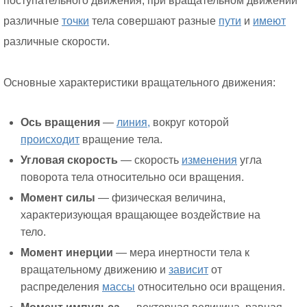
поступательного движения, при вращательном движении
различные
точки
тела совершают разные
пути
и
имеют
различные скорости.
Основные характеристики вращательного движения:
Ось вращения
—
линия,
вокруг которой
происходит
вращение тела.
Угловая скорость
— скорость
изменения
угла
поворота тела относительно оси вращения.
Момент силы
— физическая величина,
характеризующая вращающее воздействие на
тело.
Момент инерции
— мера инертности тела к
вращательному движению и
зависит
от
распределения
массы
относительно оси вращения.