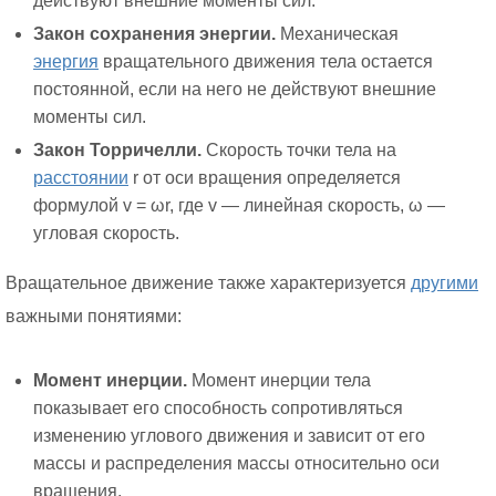
действуют внешние моменты сил.
Закон сохранения энергии.
Механическая
энергия
вращательного движения тела остается
постоянной, если на него не действуют внешние
моменты сил.
Закон Торричелли.
Скорость точки тела на
расстоянии
r от оси вращения определяется
формулой v = ωr, где v — линейная скорость, ω —
угловая скорость.
Вращательное движение также характеризуется
другими
важными понятиями:
Момент инерции.
Момент инерции тела
показывает его способность сопротивляться
изменению углового движения и зависит от его
массы и распределения массы относительно оси
вращения.