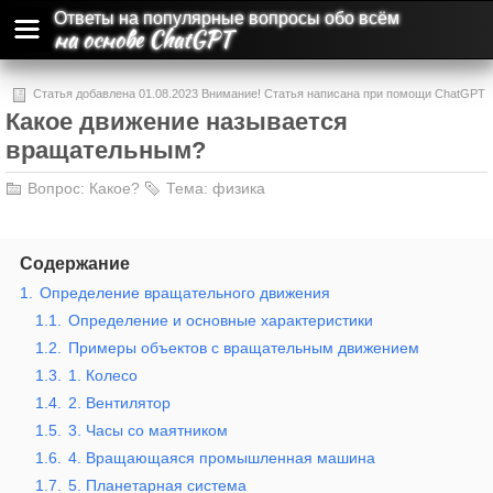
Ответы на популярные вопросы обо всём
на основе ChatGPT
Статья добавлена 01.08.2023 Внимание! Статья написана при помощи ChatGPT
Какое движение называется
и может содержать ошибки и неточности.
вращательным?
Вопрос:
Какое?
Тема:
физика
Содержание
1.
Определение вращательного движения
1.1.
Определение и основные характеристики
1.2.
Примеры объектов с вращательным движением
1.3.
1. Колесо
1.4.
2. Вентилятор
1.5.
3. Часы со маятником
1.6.
4. Вращающаяся промышленная машина
1.7.
5. Планетарная система