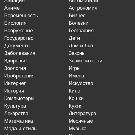
авиация
автомобили
аниме
астрономия
беременность
бизнес
биология
болезни
вооружение
география
государство
дети
документы
дом и быт
заболевания
законы
здоровье
знаменитости
зоология
игры
изобретения
имена
интернет
искусство
история
кино
компьютеры
кошки
культура
кухня
лекарства
литература
математика
месячные
мода и стиль
музыка