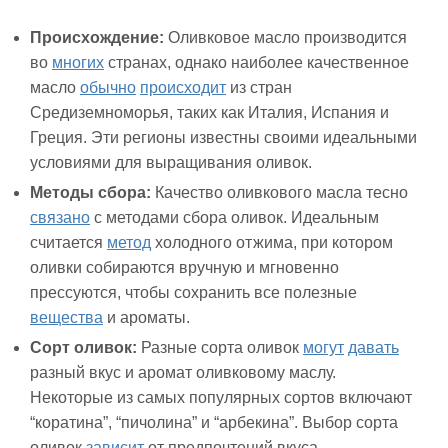
Происхождение:
Оливковое масло производится
во
многих
странах, однако наиболее качественное
масло
обычно
происходит
из стран
Средиземноморья, таких как Италия, Испания и
Греция. Эти регионы известны своими идеальными
условиями для выращивания оливок.
Методы сбора:
Качество оливкового масла тесно
связано
с методами сбора оливок. Идеальным
считается
метод
холодного отжима, при котором
оливки собираются вручную и мгновенно
прессуются, чтобы сохранить все полезные
вещества
и ароматы.
Сорт оливок:
Разные сорта оливок
могут
давать
разный вкус и аромат оливковому маслу.
Некоторые из самых популярных сортов включают
“коратина”, “пичолина” и “арбекина”. Выбор сорта
оливок
зависит
от предпочтений вкуса.