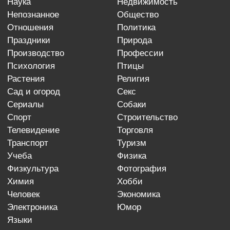
наука
недвижимость
непознанное
общество
отношения
политика
праздники
природа
производство
профессии
психология
птицы
растения
религия
сад и огород
секс
сериалы
собаки
спорт
строительство
телевидение
торговля
транспорт
туризм
учеба
физика
физкультура
фотография
химия
хобби
человек
экономика
электроника
юмор
языки