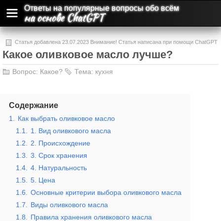
Ответы на популярные вопросы обо всём
на основе ChatGPT
Статья добавлена 23.07.2023 Внимание! Статья написана при помощи ChatGPT
Какое оливковое масло лучше?
и может содержать ошибки и неточности.
Вопрос:
Какое?
Тема:
кухня
Содержание
1.
Как выбрать оливковое масло
1.1.
1. Вид оливкового масла
1.2.
2. Происхождение
1.3.
3. Срок хранения
1.4.
4. Натуральность
1.5.
5. Цена
1.6.
Основные критерии выбора оливкового масла
1.7.
Виды оливкового масла
1.8.
Правила хранения оливкового масла