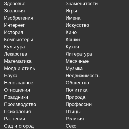
здоровье
знаменитости
зоология
игры
изобретения
имена
интернет
искусство
история
кино
компьютеры
кошки
культура
кухня
лекарства
литература
математика
месячные
мода и стиль
музыка
наука
недвижимость
непознанное
общество
отношения
политика
праздники
природа
производство
профессии
психология
птицы
растения
религия
сад и огород
секс