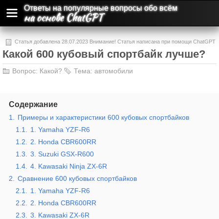
Ответы на популярные вопросы обо всём
на основе ChatGPT
Статья добавлена 28.07.2023 Внимание! Статья написана при помощи ChatGPT
Какой 600 кубовый спортбайк лучше?
и может содержать ошибки и неточности.
Вопрос:
Какой?
Тема:
автомобили
Содержание
1.
Примеры и характеристики 600 кубовых спортбайков
1.1.
1. Yamaha YZF-R6
1.2.
2. Honda CBR600RR
1.3.
3. Suzuki GSX-R600
1.4.
4. Kawasaki Ninja ZX-6R
2.
Сравнение 600 кубовых спортбайков
2.1.
1. Yamaha YZF-R6
2.2.
2. Honda CBR600RR
2.3.
3. Kawasaki ZX-6R