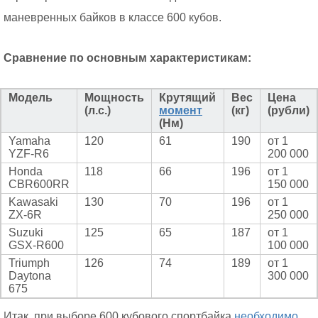
маневренных байков в классе 600 кубов.
Сравнение по основным характеристикам:
Модель
Мощность
Крутящий
Вес
Цена
(л.с.)
момент
(кг)
(рубли)
(Нм)
Yamaha
120
61
190
от 1
YZF-R6
200 000
Honda
118
66
196
от 1
CBR600RR
150 000
Kawasaki
130
70
196
от 1
ZX-6R
250 000
Suzuki
125
65
187
от 1
GSX-R600
100 000
Triumph
126
74
189
от 1
Daytona
300 000
675
Итак, при выборе 600 кубового спортбайка
необходимо