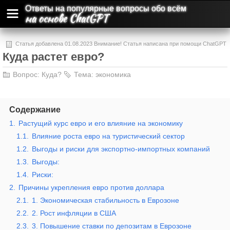
Ответы на популярные вопросы обо всём
на основе ChatGPT
Статья добавлена 01.08.2023 Внимание! Статья написана при помощи ChatGPT
Куда растет евро?
и может содержать ошибки и неточности.
Вопрос:
Куда?
Тема:
экономика
Содержание
1.
Растущий курс евро и его влияние на экономику
1.1.
Влияние роста евро на туристический сектор
1.2.
Выгоды и риски для экспортно-импортных компаний
1.3.
Выгоды:
1.4.
Риски:
2.
Причины укрепления евро против доллара
2.1.
1. Экономическая стабильность в Еврозоне
2.2.
2. Рост инфляции в США
2.3.
3. Повышение ставки по депозитам в Еврозоне