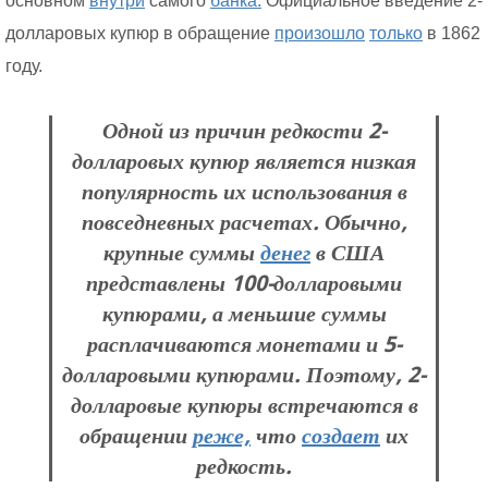
основном
внутри
самого
банка.
Официальное введение 2-
долларовых купюр в обращение
произошло
только
в 1862
году.
Одной из причин редкости 2-
долларовых купюр является низкая
популярность их использования в
повседневных расчетах. Обычно,
крупные суммы
денег
в США
представлены 100-долларовыми
купюрами, а меньшие суммы
расплачиваются монетами и 5-
долларовыми купюрами. Поэтому, 2-
долларовые купюры встречаются в
обращении
реже,
что
создает
их
редкость.