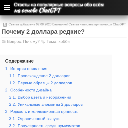
Ответы на популярные вопросы обо всём
на основе ChatGPT
Статья добавлена 02.08.2023 Внимание! Статья написана при помощи ChatGPT
Почему 2 доллара редкие?
и может содержать ошибки и неточности.
Вопрос:
Почему?
Тема:
хобби
Содержание
1.
История появления
1.1.
Происхождение 2 долларов
1.2.
Первые образцы 2 долларов
2.
Особенности дизайна
2.1.
Выбор цвета и изображений
2.2.
Уникальные элементы 2 долларов
3.
Редкость и коллекционная ценность
3.1.
Ограниченный выпуск
3.2.
Популярность среди нумизматов