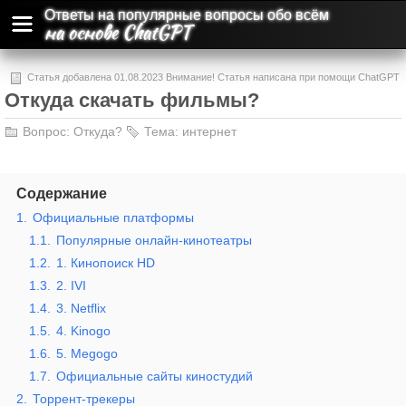
Ответы на популярные вопросы обо всём
на основе ChatGPT
Статья добавлена 01.08.2023 Внимание! Статья написана при помощи ChatGPT
Откуда скачать фильмы?
и может содержать ошибки и неточности.
Вопрос:
Откуда?
Тема:
интернет
Содержание
1.
Официальные платформы
1.1.
Популярные онлайн-кинотеатры
1.2.
1. Кинопоиск HD
1.3.
2. IVI
1.4.
3. Netflix
1.5.
4. Kinogo
1.6.
5. Megogo
1.7.
Официальные сайты киностудий
2.
Торрент-трекеры