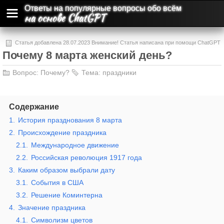
Ответы на популярные вопросы обо всём
на основе ChatGPT
Статья добавлена 28.07.2023 Внимание! Статья написана при помощи ChatGPT
Почему 8 марта женский день?
и может содержать ошибки и неточности.
Вопрос:
Почему?
Тема:
праздники
Содержание
1.
История празднования 8 марта
2.
Происхождение праздника
2.1.
Международное движение
2.2.
Российская революция 1917 года
3.
Каким образом выбрали дату
3.1.
События в США
3.2.
Решение Коминтерна
4.
Значение праздника
4.1.
Символизм цветов