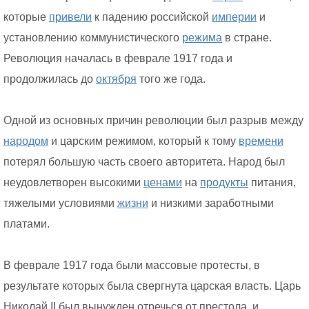
которые
привели
к падению российской
империи
и
установлению коммунистического
режима
в стране.
Революция началась в феврале 1917 года и
продолжилась до
октября
того же года.
Одной из основных причин революции был разрыв между
народом
и царским режимом, который к тому
времени
потерял большую часть своего авторитета. Народ был
неудовлетворен высокими
ценами
на
продукты
питания,
тяжелыми условиями
жизни
и низкими заработными
платами.
В феврале 1917 года были массовые протесты, в
результате которых была свергнута царская власть. Царь
Николай II был вынужден отречься от престола, и