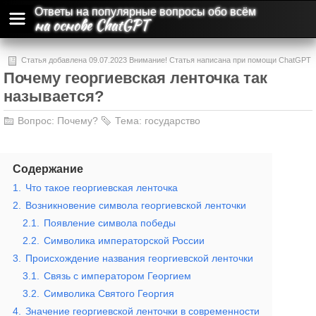
Ответы на популярные вопросы обо всём
на основе ChatGPT
Статья добавлена 09.07.2023 Внимание! Статья написана при помощи ChatGPT
Почему георгиевская ленточка так
и может содержать ошибки и неточности.
называется?
Вопрос:
Почему?
Тема:
государство
Содержание
1.
Что такое георгиевская ленточка
2.
Возникновение символа георгиевской ленточки
2.1.
Появление символа победы
2.2.
Символика императорской России
3.
Происхождение названия георгиевской ленточки
3.1.
Связь с императором Георгием
3.2.
Символика Святого Георгия
4.
Значение георгиевской ленточки в современности