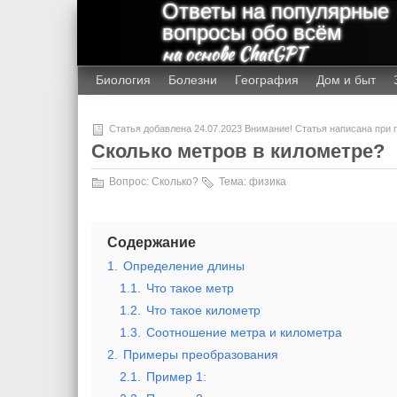
Ответы на популярные
вопросы обо всём
на основе ChatGPT
Биология
Болезни
География
Дом и быт
Статья добавлена 24.07.2023 Внимание! Статья написана при
Сколько метров в километре?
Вопрос:
Сколько?
Тема:
физика
Содержание
1.
Определение длины
1.1.
Что такое метр
1.2.
Что такое километр
1.3.
Соотношение метра и километра
2.
Примеры преобразования
2.1.
Пример 1: