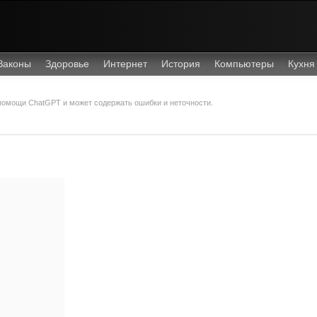
Законы
Здоровье
Интернет
История
Компьютеры
Кухня
 помощи ChatGPT и может содержать ошибки и неточности.