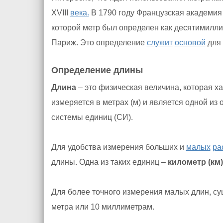
XVIII
века.
В 1790 году Французская академи
которой метр был определен как десятимилл
Париж. Это определение
служит
основой
для 
Определение длины
Длина
– это физическая величина, которая х
измеряется в метрах (м) и является одной и
системы единиц (СИ).
Для удобства измерения больших и
малых
ра
длины. Одна из таких единиц –
километр (км)
Для более точного измерения малых длин, с
метра или 10 миллиметрам.