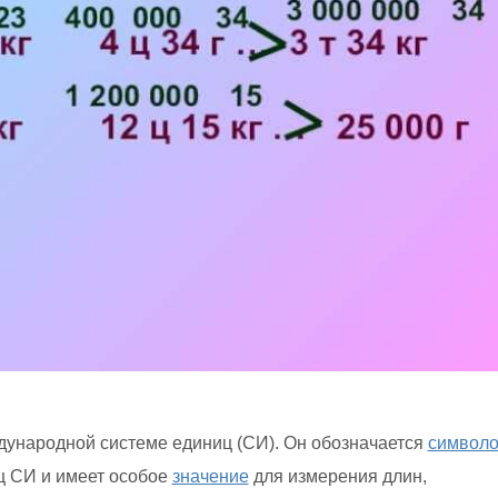
ународной системе единиц (СИ). Он обозначается
символ
ц СИ и имеет особое
значение
для измерения длин,