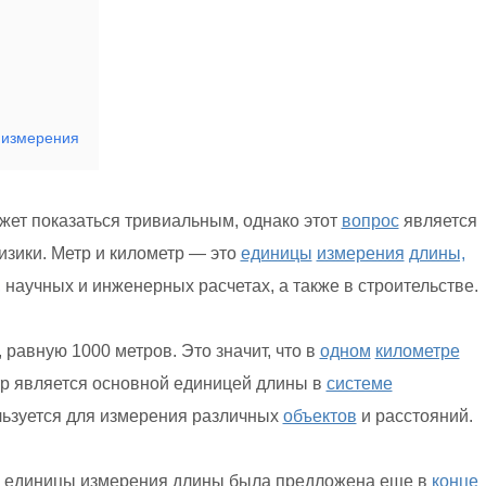
 измерения
жет показаться тривиальным, однако этот
вопрос
является
изики. Метр и километр — это
единицы
измерения
длины,
,
научных и инженерных расчетах, а также в строительстве.
равную 1000 метров. Это значит, что в
одном
километре
тр является основной единицей длины в
системе
ьзуется для измерения различных
объектов
и расстояний.
ак единицы измерения длины была предложена еще в
конце