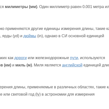
тся
милиметры (мм)
. Один миллиметр равен 0.001 метра и
око применяются другие единицы измерения длины, такие к
), ярды (yd) и
дюймы
(in), однако в СИ основной единицей
аких как
дороги
или железнодорожные
пути,
используются
в (км)
и
миль (м)
. Миля является
английской
единицей дл
рения длины, применяемые в различных областях, такие к
е или световой год (ly) в астрономии для измерения