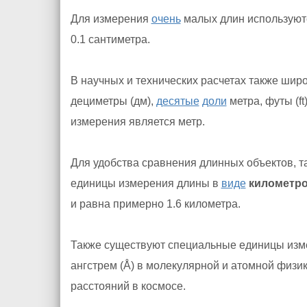
Для измерения
очень
малых длин использую
0.1 сантиметра.
В научных и технических расчетах также шир
дециметры (дм),
десятые
доли
метра, футы (ft
измерения является метр.
Для удобства сравнения длинных объектов, т
единицы измерения длины в
виде
километро
и равна примерно 1.6 километра.
Также существуют специальные единицы изме
ангстрем (Å) в молекулярной и атомной физик
расстояний в космосе.