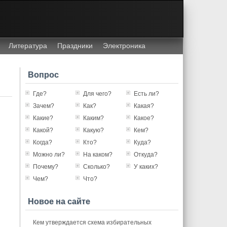
Литература
Праздники
Электроника
Вопрос
Где?
Для чего?
Есть ли?
Зачем?
Как?
Какая?
Какие?
Каким?
Какое?
Какой?
Какую?
Кем?
Когда?
Кто?
Куда?
Можно ли?
На каком?
Откуда?
Почему?
Сколько?
У каких?
Чем?
Что?
Новое на сайте
Кем утверждается схема избирательных