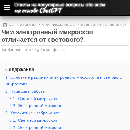
Ответы на популярные вопросы обо всём
на основе ChatGPT
Статья добавлена 02.01.2024 Внимание! Статья написана при помощи ChatGPT
Чем электронный микроскоп
и может содержать ошибки и неточности.
отличается от светового?
Вопрос:
Чем?
Тема:
физика
Содержание
1.
Основные различия электронного микроскопа и светового
микроскопа
2.
Принципы работы
2.1.
Световой микроскоп
2.2.
Электронный микроскоп
3.
Увеличение изображения
3.1.
Световой микроскоп
3.2.
Электронный микроскоп