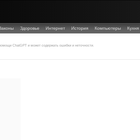
Законы
Здоровье
Интернет
История
Компьютеры
Кухня
 помощи ChatGPT и может содержать ошибки и неточности.