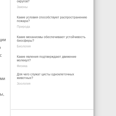
округов?
Законы
Какие условия способствуют распространению
пожара?
Природа
Какие механизмы обеспечивают устойчивость
ции
биосферы?
Биология
о
с
Какие явления подтверждают движение
молекул?
Физика
Для чего служат цисты одноклеточных
животных?
ами
Зоология
ы,