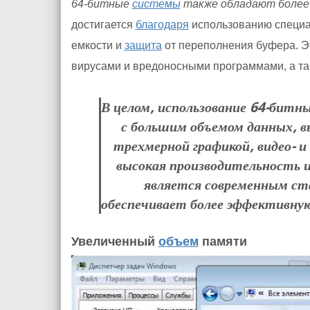
64-битные
системы
также обладают более
достигается
благодаря
использованию специал
емкости и
защита
от переполнения буфера. 
вирусами и вредоносными программами, а та
В целом, использование 64-бит
с большим объемом данных, 
трехмерной графикой, видео- и
высокая производительность 
является современным с
обеспечивает более эффективну
Увеличенный
объем
памяти