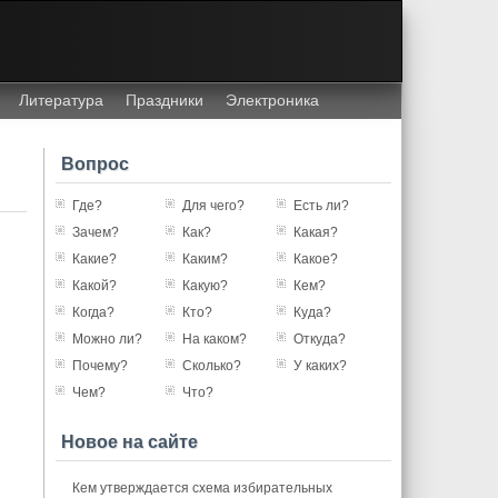
Литература
Праздники
Электроника
Вопрос
Где?
Для чего?
Есть ли?
Зачем?
Как?
Какая?
Какие?
Каким?
Какое?
Какой?
Какую?
Кем?
Когда?
Кто?
Куда?
Можно ли?
На каком?
Откуда?
Почему?
Сколько?
У каких?
Чем?
Что?
Новое на сайте
Кем утверждается схема избирательных