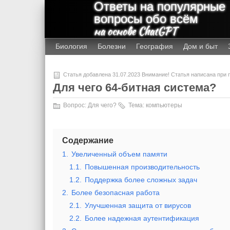
Ответы на популярные
вопросы обо всём
на основе ChatGPT
Биология
Болезни
География
Дом и быт
Статья добавлена 31.07.2023 Внимание! Статья написана при
Для чего 64-битная система?
Вопрос:
Для чего?
Тема:
компьютеры
Содержание
1.
Увеличенный объем памяти
1.1.
Повышенная производительность
1.2.
Поддержка более сложных задач
2.
Более безопасная работа
2.1.
Улучшенная защита от вирусов
2.2.
Более надежная аутентификация