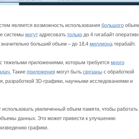
стем является возможность использования
большого
объе
ые системы
могут
адресовать
только
до 4 гигабайт оператив
 значительно больший объем – до 18,4
миллиона
терабайт.
 с тяжелыми приложениями, которым требуется
много
адач.
Такие
приложения
могут быть
связаны
с обработкой
, разработкой 3D-графики, научными исследованиями и
т использовать увеличенный объем памяти, чтобы работать
объемы данных. Это может привести к улучшению
оизведению графики.