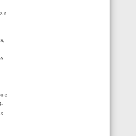
х и
а,
ие
ине
4-
ых