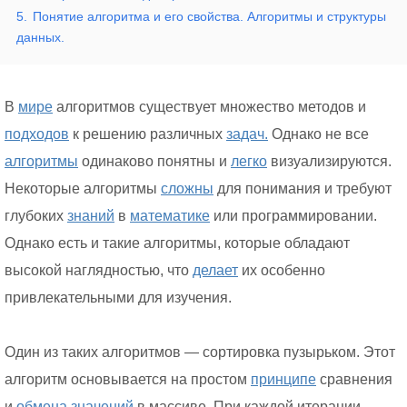
5.
Понятие алгоритма и его свойства. Алгоритмы и структуры
данных.
В
мире
алгоритмов существует множество методов и
подходов
к решению различных
задач.
Однако не все
алгоритмы
одинаково понятны и
легко
визуализируются.
Некоторые алгоритмы
сложны
для понимания и требуют
глубоких
знаний
в
математике
или программировании.
Однако есть и такие алгоритмы, которые обладают
высокой наглядностью, что
делает
их особенно
привлекательными для изучения.
Один из таких алгоритмов — сортировка пузырьком. Этот
алгоритм основывается на простом
принципе
сравнения
и
обмена
значений
в массиве. При каждой итерации