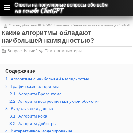
Ответы на популярные вопросы обо всём
на основе ChatGPT
Статья добавлена 18.07.2023 Внимание! Статья написана при помощи ChatGPT
Какие алгоритмы обладают
и может содержать ошибки и неточности.
наибольшей наглядностью?
Вопрос:
Какие?
Тема:
компьютеры
Содержание
1.
Алгоритмы с наибольшей наглядностью
2.
Графические алгоритмы
2.1.
Алгоритм Брезенхема
2.2.
Алгоритм построения выпуклой оболочки
3.
Визуализация данных
3.1.
Алгоритм Коха
3.2.
Алгоритм Дейкстры
4.
Интерактивное моделирование