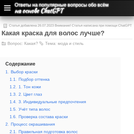
Ответы на популярные вопросы обо всём
на основе ChatGPT
Статья добавлена 26.07.2023 Внимание! Статья написана при помощи ChatGPT
Какая краска для волос лучше?
и может содержать ошибки и неточности.
Вопрос:
Какая?
Тема:
мода и стиль
Содержание
1.
Выбор краски
1.1.
Подбор оттенка
1.2.
1. Тон кожи
1.3.
2. Цвет глаз
1.4.
3. Индивидуальные предпочтения
1.5.
Учёт типа волос
1.6.
Проверка состава краски
2.
Процесс окрашивания
2.1.
Правильная подготовка волос