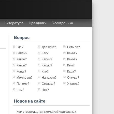
Литература
Праздники
Электроника
Вопрос
Где?
Для чего?
Есть ли?
Зачем?
Как?
Какая?
Какие?
Каким?
Какое?
Какой?
Какую?
Кем?
Когда?
Кто?
Куда?
Можно ли?
На каком?
Откуда?
Почему?
Сколько?
У каких?
Чем?
Что?
Новое на сайте
Кем утверждается схема избирательных