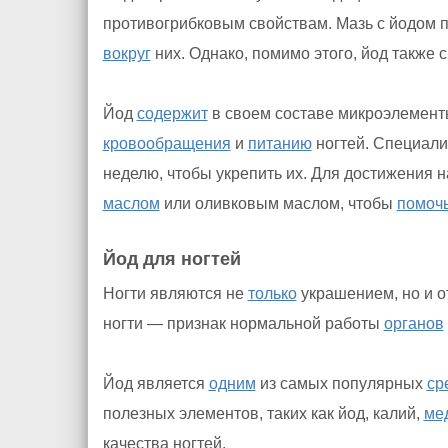
противогрибковым свойствам. Мазь с йодом 
вокруг
них. Однако, помимо этого, йод также с
Йод
содержит
в своем составе микроэлементы
кровообращения
и
питанию
ногтей. Специали
неделю, чтобы укрепить их. Для достижения 
маслом
или оливковым маслом, чтобы
помоч
Йод для ногтей
Ногти являются не
только
украшением, но и о
ногти — признак нормальной работы
органов
Йод является
одним
из самых популярных
ср
полезных элементов, таких как йод, калий,
ме
качества ногтей.