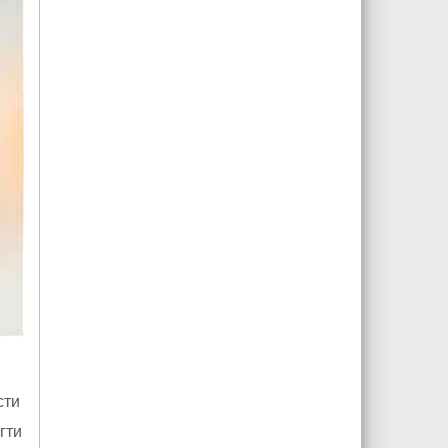
сти
гти