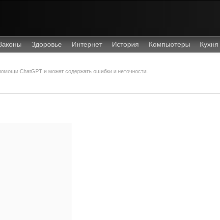
Законы
Здоровье
Интернет
История
Компьютеры
Кухня
 помощи ChatGPT и может содержать ошибки и неточности.