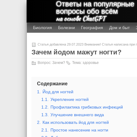
Ответы на популярные
вопросы обо всём
на основе ChatGPT
Биология
Болезни
География
Дом и быт
Статья добавлена 29.07.2023 Внимание! Статья написана при
Зачем йодом мажут ногти?
Вопрос:
Зачем?
Тема:
здоровье
Содержание
1.
Йод для ногтей
1.1.
Укрепление ногтей
1.2.
Профилактика грибковых инфекций
1.3.
Улучшение внешнего вида
2.
Как использовать йод для ногтей
2.1.
Простое нанесение на ногти