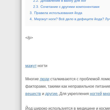
2.2.
Добавление в ванну для ног
2.3.
Сочетание с другими компонентами
3.
Правила использования йода
4.
Мерзнут ноги? Всё дело в дефиците йода? Лу
</p>
мажут
ногти
Многие
люди
сталкиваются с проблемой ломк
факторами, такими как неправильное питани
веществ
и
другие.
Для укрепления
ногтей
мно
Йод широко используется в медицине и косм