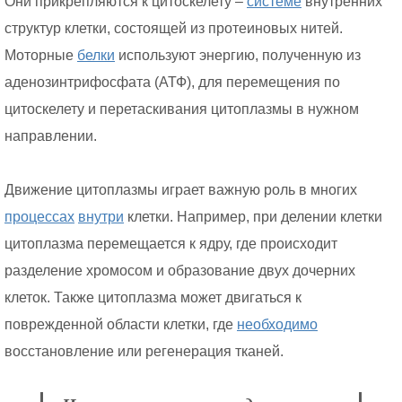
Они прикрепляются к цитоскелету –
системе
внутренних
структур клетки, состоящей из протеиновых нитей.
Моторные
белки
используют энергию, полученную из
аденозинтрифосфата (АТФ), для перемещения по
цитоскелету и перетаскивания цитоплазмы в нужном
направлении.
Движение цитоплазмы играет важную роль в многих
процессах
внутри
клетки. Например, при делении клетки
цитоплазма перемещается к ядру, где происходит
разделение хромосом и образование двух дочерних
клеток. Также цитоплазма может двигаться к
поврежденной области клетки, где
необходимо
восстановление или регенерация тканей.