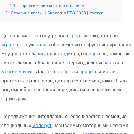
4.1.
Передвижение клеток в организме
5.
Строение клетки | Биология ЕГЭ 2023 | Умскул
Цитоплазма – это внутренняя
среда
клетки, которая
играет
важную
роль
в обеспечении ее функционирования.
Внутри
цитоплазмы
происходит
ряд
процессов,
таких как
синтез белков, образование энергии, деление
клетки
и
многие
другие.
Для того чтобы эти
процессы
могли
протекать эффективно, цитоплазма клетки должна быть
подвижной и способной передвигаться по клеточным
структурам.
Передвижение цитоплазмы обеспечивается с помощью
специальных
молекул,
называемых моторными белками.