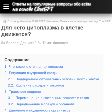
Ответы на популярные вопросы обо всём
на основе ChatGPT
Статья добавлена 15.07.2023 Внимание! Статья написана при помощи ChatGPT
Для чего цитоплазма в клетке
и может содержать ошибки и неточности.
движется?
Вопрос:
Для чего?
Тема:
биология
Содержание
1.
Что такое клеточная цитоплазма
2.
Регуляция внутренней среды
2.1.
Поддержание оптимальных условий внутри клетки
2.2.
Удаление отходов и токсинов
3.
Транспорт веществ
3.1.
Перемещение питательных веществ и газов
3.2.
Передвижение молекул и органелл
4.
Движение и подвижность организмов