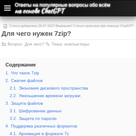
Ответы на популярные вопросы обо всём
на основе ChatGPT
Статья добавлена 28.07.2023 Внимание! Статья написана при помощи ChatGPT
Для чего нужен 7zip?
и может содержать ошибки и неточности.
Вопрос:
Для чего?
Тема:
компьютеры
Содержание
1.
Что такое 7zip
2.
Сжатие файлов
2.1.
Экономия дискового пространства
2.2.
Уменьшение времени загрузки
3.
Защита файлов
3.1.
Шифрование данных
3.2.
Защита по паролю
4.
Поддержка различных форматов
4.1.
Архивация в формате 7z