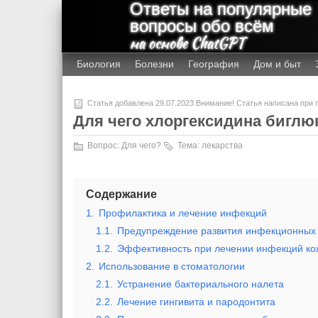
Ответы на популярные
вопросы обо всём
на основе ChatGPT
Биология
Болезни
География
Дом и быт
Статья добавлена 29.07.2023 Внимание! Статья написана при
Для чего хлоргексидина биглю
Вопрос:
Для чего?
Тема:
лекарства
Содержание
1.
Профилактика и лечение инфекций
1.1.
Предупреждение развития инфекционных
1.2.
Эффективность при лечении инфекций кож
2.
Использование в стоматологии
2.1.
Устранение бактериального налета
2.2.
Лечение гингивита и пародонтита