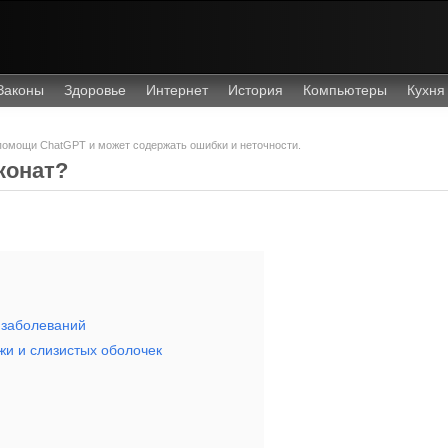
Законы
Здоровье
Интернет
История
Компьютеры
Кухня
 помощи ChatGPT и может содержать ошибки и неточности.
конат?
 заболеваний
и и слизистых оболочек