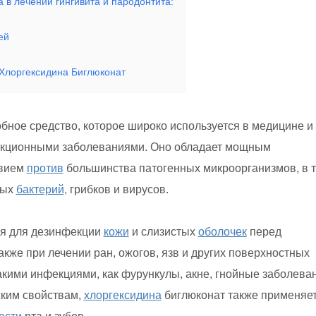
в лечении гингивита и пародонтита:
ей
лоргексидина Биглюконат
бное средство, которое широко используется в медицине и
екционными заболеваниями. Оно обладает мощным
твием
против
большинства патогенных микроорганизмов, в 
ных
бактерий,
грибков и вирусов.
я для дезинфекции
кожи
и слизистых
оболочек
перед
кже при лечении ран, ожогов, язв и других поверхностных
кими инфекциями, как фурункулы, акне, гнойные заболева
ким свойствам,
хлоргексидина
биглюконат также применяе