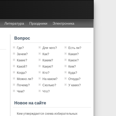
Литература
Праздники
Электроника
Вопрос
Где?
Для чего?
Есть ли?
Зачем?
Как?
Какая?
Какие?
Каким?
Какое?
Какой?
Какую?
Кем?
Когда?
Кто?
Куда?
Можно ли?
На каком?
Откуда?
Почему?
Сколько?
У каких?
Чем?
Что?
Новое на сайте
Кем утверждается схема избирательных