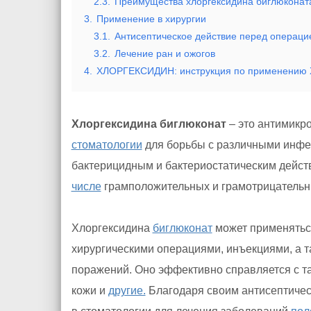
2.3.
Преимущества хлоргексидина биглюконата 
3.
Применение в хирургии
3.1.
Антисептическое действие перед операци
3.2.
Лечение ран и ожогов
4.
ХЛОРГЕКСИДИН: инструкция по применению Х
Хлоргексидина биглюконат
– это антимикро
стоматологии
для борьбы с различными инф
бактерицидным и бактериостатическим дейс
числе
грамположительных и грамотрицатель
Хлоргексидина
биглюконат
может применятьс
хирургическими операциями, инъекциями, а та
поражений. Оно эффективно справляется с та
кожи и
другие.
Благодаря своим антисептичес