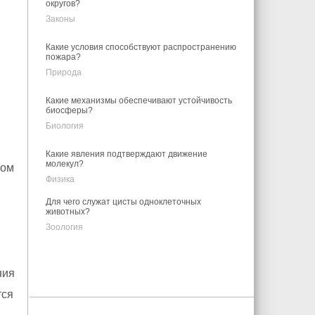
округов?
Законы
Какие условия способствуют распространению
пожара?
Природа
Какие механизмы обеспечивают устойчивость
биосферы?
Биология
Какие явления подтверждают движение
молекул?
том
Физика
Для чего служат цисты одноклеточных
животных?
Зоология
ния
тся