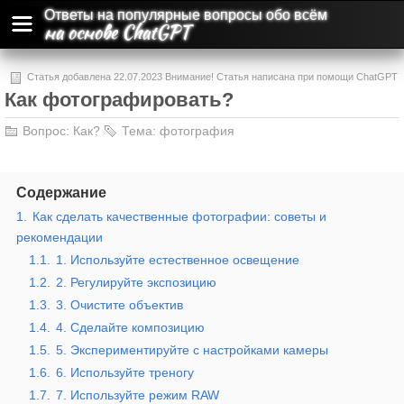
Ответы на популярные вопросы обо всём
на основе ChatGPT
Статья добавлена 22.07.2023 Внимание! Статья написана при помощи ChatGPT
Как фотографировать?
и может содержать ошибки и неточности.
Вопрос:
Как?
Тема:
фотография
Содержание
1.
Как сделать качественные фотографии: советы и
рекомендации
1.1.
1. Используйте естественное освещение
1.2.
2. Регулируйте экспозицию
1.3.
3. Очистите объектив
1.4.
4. Сделайте композицию
1.5.
5. Экспериментируйте с настройками камеры
1.6.
6. Используйте треногу
1.7.
7. Используйте режим RAW