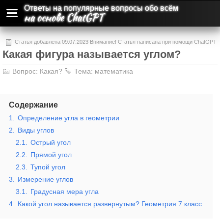
Ответы на популярные вопросы обо всём
на основе ChatGPT
Статья добавлена 09.07.2023 Внимание! Статья написана при помощи ChatGPT
Какая фигура называется углом?
и может содержать ошибки и неточности.
Вопрос:
Какая?
Тема:
математика
Содержание
1.
Определение угла в геометрии
2.
Виды углов
2.1.
Острый угол
2.2.
Прямой угол
2.3.
Тупой угол
3.
Измерение углов
3.1.
Градусная мера угла
4.
Какой угол называется развернутым? Геометрия 7 класс.