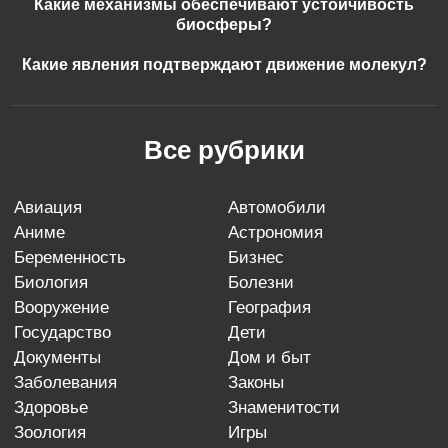
Какие механизмы обеспечивают устойчивость
биосферы?
Какие явления подтверждают движение молекул?
Все рубрики
авиация
автомобили
аниме
астрономия
беременность
бизнес
биология
болезни
вооружение
география
государство
дети
документы
дом и быт
заболевания
законы
здоровье
знаменитости
зоология
игры