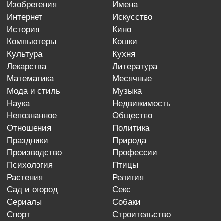
изобретения
имена
интернет
искусство
история
кино
компьютеры
кошки
культура
кухня
лекарства
литература
математика
месячные
мода и стиль
музыка
наука
недвижимость
непознанное
общество
отношения
политика
праздники
природа
производство
профессии
психология
птицы
растения
религия
сад и огород
секс
сериалы
собаки
спорт
строительство