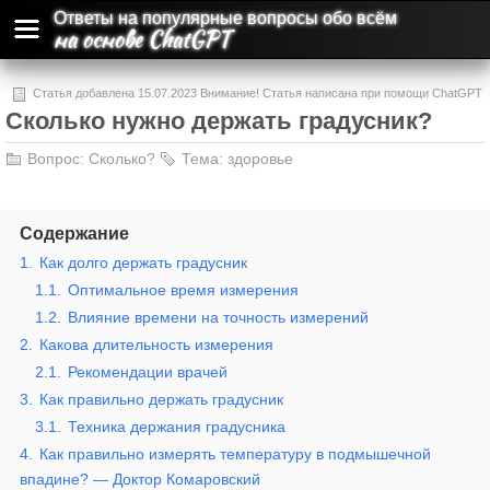
Ответы на популярные вопросы обо всём
на основе ChatGPT
Статья добавлена 15.07.2023 Внимание! Статья написана при помощи ChatGPT
Сколько нужно держать градусник?
и может содержать ошибки и неточности.
Вопрос:
Сколько?
Тема:
здоровье
Содержание
1.
Как долго держать градусник
1.1.
Оптимальное время измерения
1.2.
Влияние времени на точность измерений
2.
Какова длительность измерения
2.1.
Рекомендации врачей
3.
Как правильно держать градусник
3.1.
Техника держания градусника
4.
Как правильно измерять температуру в подмышечной
впадине? — Доктор Комаровский