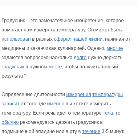
Градусник – это замечательное изобретение, которое
помогает нам измерять температуру. Он может быть
использован
в разных
сферах
нашей
жизни,
начиная от
медицины и заканчивая кулинарией. Однако,
многие
задаются вопросом: насколько
долго
нужно держать
градусник
в нужном
месте,
чтобы получить точный
результат?
Определение длительности
измерения
температуры
зависит
от того, где
именно
вы хотите измерить
температуру. Если речь идет о температуре
тела,
то
обычно
рекомендуется держать градусник в
подмышечной впадине или в рту в
течение
3-5 минут.