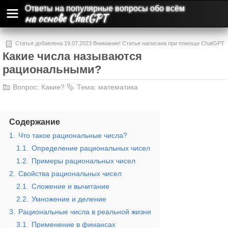
Ответы на популярные вопросы обо всём
на основе ChatGPT
Статья добавлена 19.07.2023 Внимание! Статья написана при помощи ChatGPT
Какие числа называются
и может содержать ошибки и неточности.
рациональными?
Вопрос:
Какие?
Тема:
математика
Содержание
1.
Что такое рациональные числа?
1.1.
Определение рациональных чисел
1.2.
Примеры рациональных чисел
2.
Свойства рациональных чисел
2.1.
Сложение и вычитание
2.2.
Умножение и деление
3.
Рациональные числа в реальной жизни
3.1.
Применение в финансах