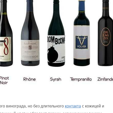
ого винограда, но без длительного
контакта
с кожицей и