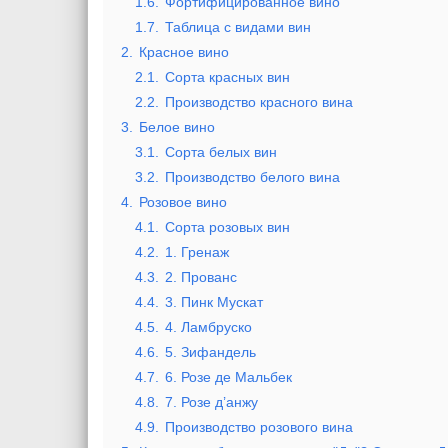
1.6.
Фортифицированное вино
1.7.
Таблица с видами вин
2.
Красное вино
2.1.
Сорта красных вин
2.2.
Производство красного вина
3.
Белое вино
3.1.
Сорта белых вин
3.2.
Производство белого вина
4.
Розовое вино
4.1.
Сорта розовых вин
4.2.
1. Гренаж
4.3.
2. Прованс
4.4.
3. Пинк Мускат
4.5.
4. Ламбруско
4.6.
5. Зифандель
4.7.
6. Розе де Мальбек
4.8.
7. Розе д’анжу
4.9.
Производство розового вина