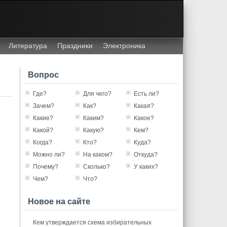
Литература
Праздники
Электроника
Вопрос
Где?
Для чего?
Есть ли?
Зачем?
Как?
Какая?
Какие?
Каким?
Какое?
Какой?
Какую?
Кем?
Когда?
Кто?
Куда?
Можно ли?
На каком?
Откуда?
Почему?
Сколько?
У каких?
Чем?
Что?
Новое на сайте
Кем утверждается схема избирательных