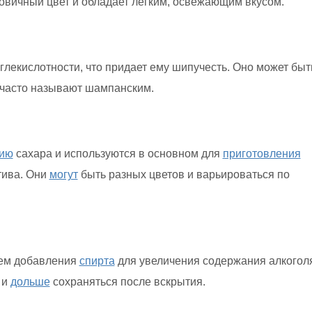
овичный цвет и обладает легким, освежающим вкусом.
глекислотности, что придает ему шипучесть. Оно может быт
 часто называют шампанским.
цию
сахара и используются в основном для
приготовления
тива. Они
могут
быть разных цветов и варьироваться по
ем добавления
спирта
для увеличения содержания алкогол
 и
дольше
сохраняться после вскрытия.