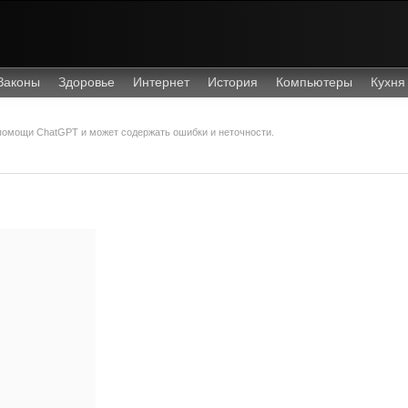
Законы
Здоровье
Интернет
История
Компьютеры
Кухня
 помощи ChatGPT и может содержать ошибки и неточности.