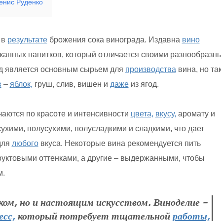
Денис Руденко
 в
результате
брожения сока винограда. Издавна
вино
канных напитков, который отличается своими разнообразн
ад является основным сырьем для
производства
вина, но та
в
–
яблок,
груш, слив, вишен и
даже
из ягод.
чаются по красоте и интенсивности
цвета,
вкусу,
аромату и
ухими, полусухими, полусладкими и сладкими, что дает
для
любого
вкуса. Некоторые вина рекомендуется пить
уктовыми оттенками, а другие – выдержанными, чтобы
м.
ом, но и настоящим искусством. Виноделие –
есс,
который потребует тщательной
работы,