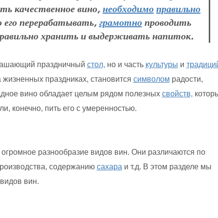
ть качественное вино,
необходимо
правильно
 его перерабатывать,
грамотно
проводить
правильно хранить и выдерживать напиток.
украшающий праздничный
стол,
но и часть
культуры
и
традици
а жизненных праздниках, становится
символом
радости,
радное вино обладает целым рядом полезных
свойств,
котор
ли, конечно, пить его с умеренностью.
огромное разнообразие видов вин. Они различаются по
производства, содержанию
сахара
и т.д. В этом разделе мы
видов вин.