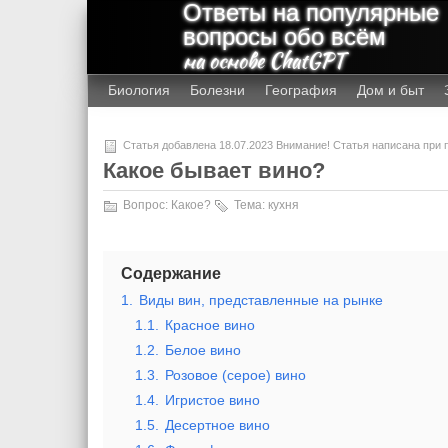
Ответы на популярные
вопросы обо всём
на основе ChatGPT
Биология
Болезни
География
Дом и быт
Статья добавлена 18.07.2023 Внимание! Статья написана при
Какое бывает вино?
Вопрос:
Какое?
Тема:
кухня
Содержание
1.
Виды вин, представленные на рынке
1.1.
Красное вино
1.2.
Белое вино
1.3.
Розовое (серое) вино
1.4.
Игристое вино
1.5.
Десертное вино