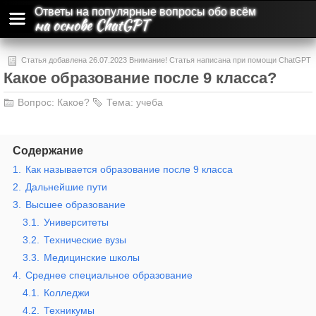
Ответы на популярные вопросы обо всём
на основе ChatGPT
Статья добавлена 26.07.2023 Внимание! Статья написана при помощи ChatGPT
Какое образование после 9 класса?
и может содержать ошибки и неточности.
Вопрос:
Какое?
Тема:
учеба
Содержание
1.
Как называется образование после 9 класса
2.
Дальнейшие пути
3.
Высшее образование
3.1.
Университеты
3.2.
Технические вузы
3.3.
Медицинские школы
4.
Среднее специальное образование
4.1.
Колледжи
4.2.
Техникумы