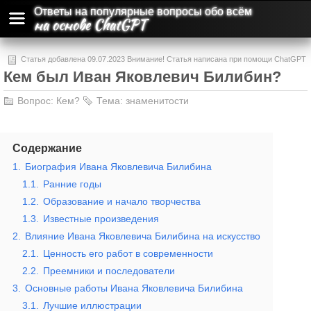
Ответы на популярные вопросы обо всём
на основе ChatGPT
Статья добавлена 09.07.2023 Внимание! Статья написана при помощи ChatGPT
Кем был Иван Яковлевич Билибин?
и может содержать ошибки и неточности.
Вопрос:
Кем?
Тема:
знаменитости
Содержание
1.
Биография Ивана Яковлевича Билибина
1.1.
Ранние годы
1.2.
Образование и начало творчества
1.3.
Известные произведения
2.
Влияние Ивана Яковлевича Билибина на искусство
2.1.
Ценность его работ в современности
2.2.
Преемники и последователи
3.
Основные работы Ивана Яковлевича Билибина
3.1.
Лучшие иллюстрации