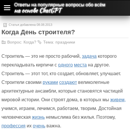
Ответы на популярные вопросы обо всём
на основе ChatGPT
Статья добавлена 08.08.2013
Когда День строителя?
Вопрос:
Когда?
Тема:
праздники
Строитель — это не просто рабочий,
задача
которого
перекладывать кирпичи с
одного
места
на другое.
Строитель — этот тот, кто создает, обновляет, улучшает.
Строители своими
руками
создают
великолепные
архитектурные ансамбли, которые становятся частицей
мировой истории. Они строят дома, в которых мы
живем,
учимся, играем, лечимся, работаем, творим. Достойная
человеческая
жизнь
немыслима без жилья. Поэтому,
профессия
их
очень
важна.