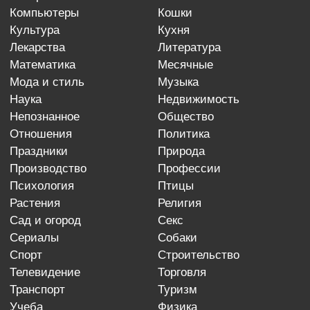
компьютеры
кошки
культура
кухня
лекарства
литература
математика
месячные
мода и стиль
музыка
наука
недвижимость
непознанное
общество
отношения
политика
праздники
природа
производство
профессии
психология
птицы
растения
религия
сад и огород
секс
сериалы
собаки
спорт
строительство
телевидение
торговля
транспорт
туризм
учеба
физика