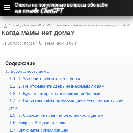
Ответы на популярные вопросы обо всём
на основе ChatGPT
Статья добавлена 29.07.2023 Внимание! Статья написана при помощи ChatGPT
Когда мамы нет дома?
и может содержать ошибки и неточности.
Вопрос:
Когда?
Тема:
дом и быт
Содержание
1.
Безопасность дома
1.1.
1. Запишите важные телефоны
1.2.
2. Не открывайте дверь незнакомым людям
1.3.
3. Будьте осторожны с электроприборами
1.4.
4. Не разглашайте информацию о том, что мамы нет
дома
1.5.
5. Объясните правила безопасности детям
1.6.
Закрывайте двери и окна
1.7.
Включайте сигнализацию